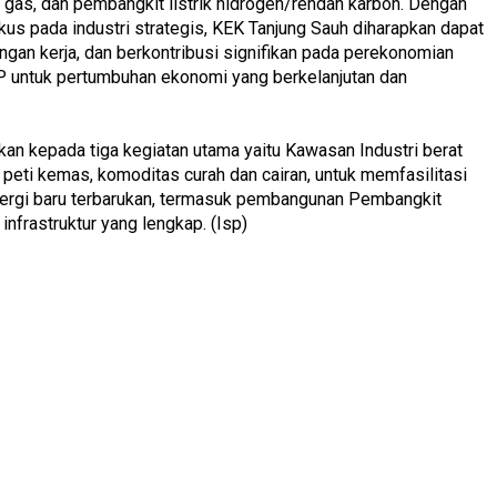
n gas, dan pembangkit listrik hidrogen/rendah karbon. Dengan
fokus pada industri strategis, KEK Tanjung Sauh diharapkan dapat
angan kerja, dan berkontribusi signifikan pada perekonomian
SP untuk pertumbuhan ekonomi yang berkelanjutan dan
n kepada tiga kegiatan utama yaitu Kawasan Industri berat
peti kemas, komoditas curah dan cairan, untuk memfasilitasi
nergi baru terbarukan, termasuk pembangunan Pembangkit
infrastruktur yang lengkap. (Isp)