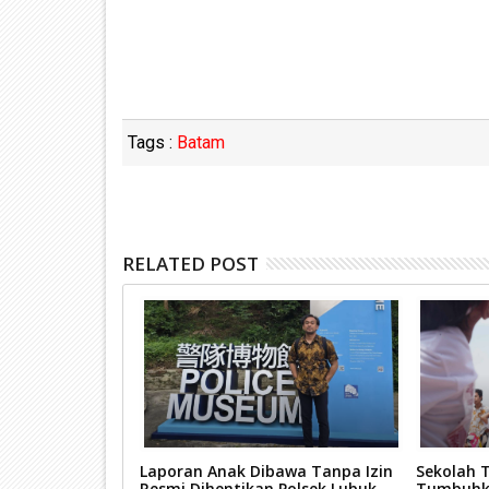
Tags :
Batam
RELATED POST
n Perbaikan
Laporan Anak Dibawa Tanpa Izin
Sekolah T
 Hadirkan Jalan
Resmi Dihentikan Polsek Lubuk
Tumbuhka