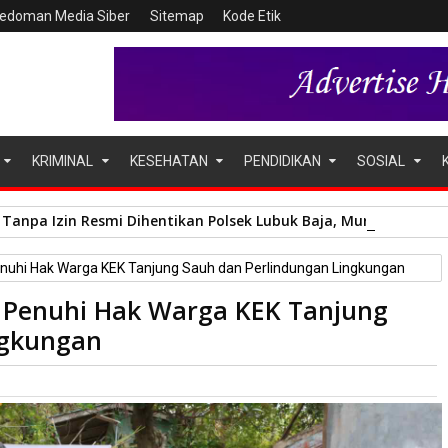
edoman Media Siber
Sitemap
Kode Etik
KRIMINAL
KESEHATAN
PENDIDIKAN
SOSIAL
Tanpa Izin Resmi Dihentikan Polsek Lubuk Baja, Murni Sengket
uhi Hak Warga KEK Tanjung Sauh dan Perlindungan Lingkungan
 Penuhi Hak Warga KEK Tanjung
ngkungan