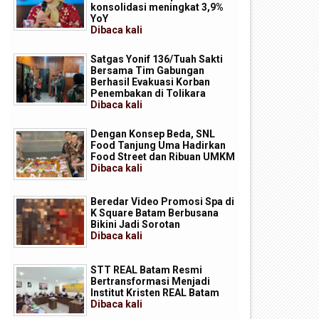
konsolidasi meningkat 3,9%
YoY
Dibaca
kali
Satgas Yonif 136/Tuah Sakti
Bersama Tim Gabungan
Berhasil Evakuasi Korban
Penembakan di Tolikara
Dibaca
kali
Dengan Konsep Beda, SNL
Food Tanjung Uma Hadirkan
Food Street dan Ribuan UMKM
Dibaca
kali
Beredar Video Promosi Spa di
K Square Batam Berbusana
Bikini Jadi Sorotan
Dibaca
kali
STT REAL Batam Resmi
Bertransformasi Menjadi
Institut Kristen REAL Batam
Dibaca
kali