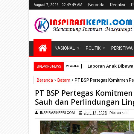
Beranda
Redaksi
P
August 7, 2026
02:49:50 AM
NASIONAL
POLITIK
PERISTIWA
Laporan Anak Dibawa 
BREAKING NEWS
2026-8-6
Beranda
Batam
PT BSP Pertegas Komitmen Pen
PT BSP Pertegas Komitmen
Sauh dan Perlindungan Li
INSPIRASIKEPRI.COM
Juni 16, 2025
Dibaca
kali