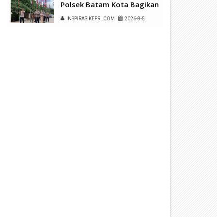
Polsek Batam Kota Bagikan
150 Bendera Merah Putih di
INSPIRASIKEPRI.COM
2026-8-5
Ruli Kampung Belian Perpat