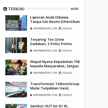
TERKINI
MORE
Laporan Anak Dibawa
Tanpa Izin Resmi Dihentikan
Polsek Lubuk Baja, Murni
INSPIRASIKEPRI.COM
2026-8-6
Sengketa Hak Asuh
Terjaring Tes Urine
Dadakan, 3 Polisi Polres
Kepulauan Anambas Positif
INSPIRASIKEPRI.COM
2026-8-6
Sabu
Wujud Nyata Kepedulian TNI
kepada Masyarakat, Satgas
Yonif 136/Tuah Sakti Gelar
INSPIRASIKEPRI.COM
2026-8-6
Pengobatan Keliling di
Kampung Kalome
Transformasi TelkomGroup
Mulai Tunjukkan Hasil,
InfraNexia Catat Kinerja
INSPIRASIKEPRI.COM
2026-8-5
Positif Perkuat
Infrastruktur Digital
Nasional
Sambut HUT ke-81 RI,