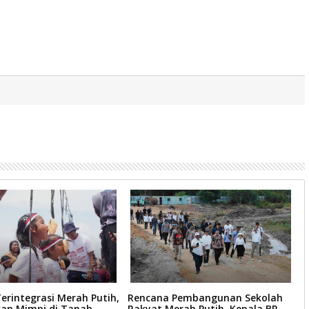
erintegrasi Merah Putih,
Rencana Pembangunan Sekolah
B
n Mimpi di Tanah
Rakyat Merah Putih, Kepala BP
D