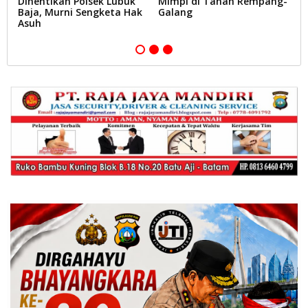
Dihentikan Polsek Lubuk
Mimpi di Tanah Rempang-
P
Baja, Murni Sengketa Hak
Galang
P
Asuh
B
P