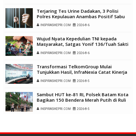
Terjaring Tes Urine Dadakan, 3 Polisi
Polres Kepulauan Anambas Positif Sabu
INSPIRASIKEPRI.COM
2026-8-6
Wujud Nyata Kepedulian TNI kepada
Masyarakat, Satgas Yonif 136/Tuah Sakti
Gelar Pengobatan Keliling di Kampung
INSPIRASIKEPRI.COM
2026-8-6
Kalome
Transformasi TelkomGroup Mulai
Tunjukkan Hasil, InfraNexia Catat Kinerja
Positif Perkuat Infrastruktur Digital
INSPIRASIKEPRI.COM
2026-8-5
Nasional
Sambut HUT ke-81 RI, Polsek Batam Kota
Bagikan 150 Bendera Merah Putih di Ruli
Kampung Belian Perpat
INSPIRASIKEPRI.COM
2026-8-5