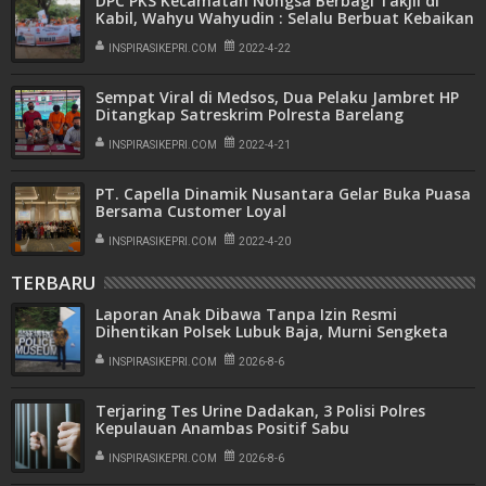
DPC PKS Kecamatan Nongsa Berbagi Takjil di
Kabil, Wahyu Wahyudin : Selalu Berbuat Kebaikan
Sekecil Apapun Itu
INSPIRASIKEPRI.COM
2022-4-22
Sempat Viral di Medsos, Dua Pelaku Jambret HP
Ditangkap Satreskrim Polresta Barelang
INSPIRASIKEPRI.COM
2022-4-21
PT. Capella Dinamik Nusantara Gelar Buka Puasa
Bersama Customer Loyal
INSPIRASIKEPRI.COM
2022-4-20
TERBARU
Laporan Anak Dibawa Tanpa Izin Resmi
Dihentikan Polsek Lubuk Baja, Murni Sengketa
Hak Asuh
INSPIRASIKEPRI.COM
2026-8-6
Terjaring Tes Urine Dadakan, 3 Polisi Polres
Kepulauan Anambas Positif Sabu
INSPIRASIKEPRI.COM
2026-8-6