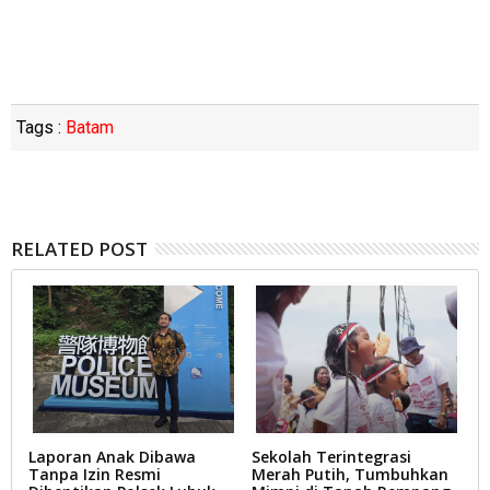
Tags :
Batam
RELATED POST
Laporan Anak Dibawa
Sekolah Terintegrasi
R
Tanpa Izin Resmi
Merah Putih, Tumbuhkan
S