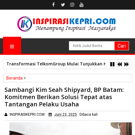
Transformasi TelkomGroup Mulai Tunjukkan Hasil, InfraNexia
Beranda
Batam
Sambangi Kim Seah Shipyard, BP Batam:
Sambangi Kim Seah Shipyard, BP Batam: Komitmen Berikan
Komitmen Berikan Solusi Tepat atas
Solusi Tepat atas Tantangan Pelaku Usaha
Tantangan Pelaku Usaha
INSPIRASIKEPRI.COM
Juni 23, 2025
Dibaca
kali