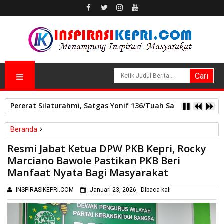
Pererat Silaturahmi, Satgas Yonif 136/Tuah Sakti Pos Ilu G
Beranda
Politik
Resmi Jabat Ketua DPW PKB Kepri, Rocky
Resmi Jabat Ketua DPW PKB Kepri, Rocky Marciano Bawole
Marciano Bawole Pastikan PKB Beri
Pastikan PKB Beri Manfaat Nyata Bagi Masyarakat
Manfaat Nyata Bagi Masyarakat
INSPIRASIKEPRI.COM
Januari 23, 2026
Dibaca
kali