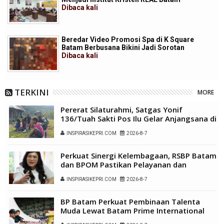
Dibaca
kali
Beredar Video Promosi Spa di K Square
Batam Berbusana Bikini Jadi Sorotan
Dibaca
kali
TERKINI
MORE
Pererat Silaturahmi, Satgas Yonif
136/Tuah Sakti Pos Ilu Gelar Anjangsana di
Kampung Alukme
INSPIRASIKEPRI.COM
2026-8-7
Perkuat Sinergi Kelembagaan, RSBP Batam
dan BPOM Pastikan Pelayanan dan
Ketersediaan Obat Aman
INSPIRASIKEPRI.COM
2026-8-7
BP Batam Perkuat Pembinaan Talenta
Muda Lewat Batam Prime International
Grassroot Football Festival 2026