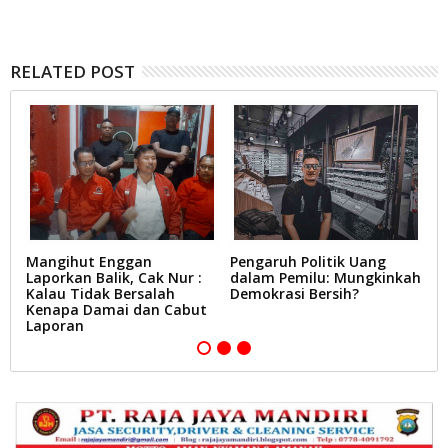
RELATED POST
Mangihut Enggan
Pengaruh Politik Uang
A
Laporkan Balik, Cak Nur :
dalam Pemilu: Mungkinkah
P
Kalau Tidak Bersalah
Demokrasi Bersih?
S
Kenapa Damai dan Cabut
A
Laporan
P