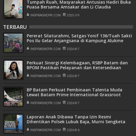
Tumpah Ruah, Masyarakat Antusias Hadiri Buka
Puasa Bersama Amsakar dan Li Claudia
INSPIRASIKEPRI.COM
2025-3-9
TERBARU
Pererat Silaturahmi, Satgas Yonif 136/Tuah Sakti
Pos Ilu Gelar Anjangsana di Kampung Alukme
INSPIRASIKEPRI.COM
2026-8-7
Perkuat Sinergi Kelembagaan, RSBP Batam dan
BPOM Pastikan Pelayanan dan Ketersediaan
Obat Aman
INSPIRASIKEPRI.COM
2026-8-7
BP Batam Perkuat Pembinaan Talenta Muda
Lewat Batam Prime International Grassroot
Football Festival 2026
INSPIRASIKEPRI.COM
2026-8-7
Laporan Anak Dibawa Tanpa Izin Resmi
Dihentikan Polsek Lubuk Baja, Murni Sengketa
Hak Asuh
INSPIRASIKEPRI.COM
2026-8-6