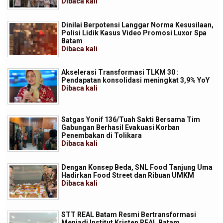
Dibaca
kali
Dinilai Berpotensi Langgar Norma Kesusilaan,
Polisi Lidik Kasus Video Promosi Luxor Spa
Batam
Dibaca
kali
Akselerasi Transformasi TLKM 30 :
Pendapatan konsolidasi meningkat 3,9% YoY
Dibaca
kali
Satgas Yonif 136/Tuah Sakti Bersama Tim
Gabungan Berhasil Evakuasi Korban
Penembakan di Tolikara
Dibaca
kali
Dengan Konsep Beda, SNL Food Tanjung Uma
Hadirkan Food Street dan Ribuan UMKM
Dibaca
kali
STT REAL Batam Resmi Bertransformasi
Menjadi Institut Kristen REAL Batam