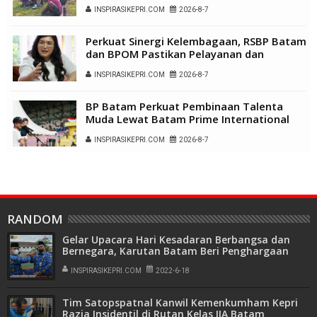
Kampung Alukme
INSPIRASIKEPRI.COM
2026-8-7
Perkuat Sinergi Kelembagaan, RSBP Batam
dan BPOM Pastikan Pelayanan dan
Ketersediaan Obat Aman
INSPIRASIKEPRI.COM
2026-8-7
BP Batam Perkuat Pembinaan Talenta
Muda Lewat Batam Prime International
Grassroot Football Festival 2026
INSPIRASIKEPRI.COM
2026-8-7
RANDOM
Gelar Upacara Hari Kesadaran Berbangsa dan
Bernegara, Karutan Batam Beri Penghargaan
Pegawai Terbaik
INSPIRASIKEPRI.COM
2022-6-18
Tim Satopspatnal Kanwil Kemenkumham Kepri
Razia Insidentil di Rutan Kelas IIA Batam