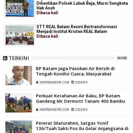
Dihentikan Polsek Lubuk Baja, Murni Sengketa
Hak Asuh
Dibaca
kali
STT REAL Batam Resmi Bertransformasi
Menjadi Institut Kristen REAL Batam
Dibaca
kali
TERKINI
MORE
BP Batam Jaga Pasokan Air Bersih di
Tengah Kondisi Cuaca, Masyarakat
Diimbau Gunakan Air Secara Bijak
INSPIRASIKEPRI.COM
2026-8-9
Perkuat Ketahanan Air Baku, BP Batam
Gandeng Mc Dermott Tanam 400 Bambu
Betung di Bendungan Sei Nongsa
INSPIRASIKEPRI.COM
2026-8-9
Pererat Silaturahmi, Satgas Yonif
136/Tuah Sakti Pos Ilu Gelar Anjangsana di