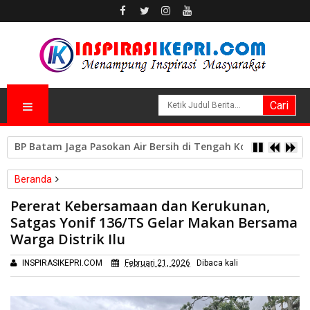
Perkuat Ketahanan Air Baku, BP Batam Gandeng Mc Dermo
Beranda
Satgas Pamtas Yonif 136/Tuah Sakti
Pererat Kebersamaan dan Kerukunan,
Pererat Kebersamaan dan Kerukunan, Satgas Yonif 136/TS
Satgas Yonif 136/TS Gelar Makan Bersama
Gelar Makan Bersama Warga Distrik Ilu
Warga Distrik Ilu
INSPIRASIKEPRI.COM
Februari 21, 2026
Dibaca
kali