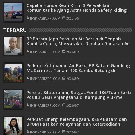
Capella Honda Kepri Kirim 3 Perwakilan
Komunitas ke Ajang Astra Honda Safety Riding
Instructor Competiton 2023
INSPIRASIKEPRI.COM
2023-5-5
TERBARU
BP Batam Jaga Pasokan Air Bersih di Tengah
Kondisi Cuaca, Masyarakat Diimbau Gunakan Air
Secara Bijak
INSPIRASIKEPRI.COM
2026-8-9
Perkuat Ketahanan Air Baku, BP Batam Gandeng
Mc Dermott Tanam 400 Bambu Betung di
Bendungan Sei Nongsa
INSPIRASIKEPRI.COM
2026-8-9
Pererat Silaturahmi, Satgas Yonif 136/Tuah Sakti
Pos Ilu Gelar Anjangsana di Kampung Alukme
INSPIRASIKEPRI.COM
2026-8-7
Perkuat Sinergi Kelembagaan, RSBP Batam dan
BPOM Pastikan Pelayanan dan Ketersediaan
Obat Aman
INSPIRASIKEPRI.COM
2026-8-7