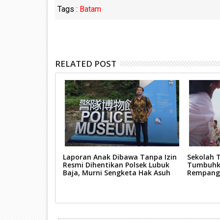
Tags :
Batam
RELATED POST
n Perbaikan
Laporan Anak Dibawa Tanpa Izin
Sekolah T
 Hadirkan Jalan
Resmi Dihentikan Polsek Lubuk
Tumbuhka
n, Pengguna
Baja, Murni Sengketa Hak Asuh
Rempang
i-hati