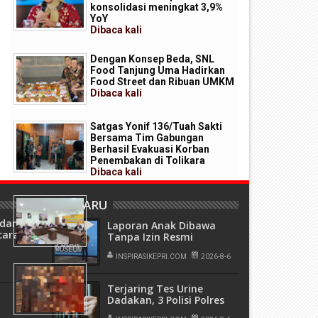
konsolidasi meningkat 3,9%
YoY
Dibaca
kali
Dengan Konsep Beda, SNL
Food Tanjung Uma Hadirkan
Food Street dan Ribuan UMKM
Dibaca
kali
Satgas Yonif 136/Tuah Sakti
Bersama Tim Gabungan
Berhasil Evakuasi Korban
Penembakan di Tolikara
Dibaca
kali
STT REAL Batam Resmi
TERBARU
Bertransformasi Menjadi
ndang
Institut Kristen REAL Batam
Laporan Anak Dibawa
cara
Dibaca
kali
Tanpa Izin Resmi
Dihentikan Polsek Lubuk
Baja, Murni Sengketa Hak
INSPIRASIKEPRI.COM
2026-8-6
Video Promosi Spa Pakai
Asuh
Bikini di K Square Batam Viral,
Terjaring Tes Urine
Kadisbudpar Akan Panggil
Dadakan, 3 Polisi Polres
Pengelola
Kepulauan Anambas
Dibaca
kali