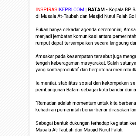
INSPIRASI
KEPRI.COM
|
BATAM
- Kepala BP B
di Musala At-Taubah dan Masjid Nurul Falah Go
Bukan hanya sekadar agenda seremonial, Amsak
menjadi jembatan komunikasi antara pemerintah
rumput dapat tersampaikan secara langsung da
Amsakar pada kesempatan tersebut juga mengaja
tengah keberagaman masyarakat. Salah satuny
yang kontraproduktif dan berpotensi menimbul
Ia menilai, stabilitas sosial dan kekompakan s
pembangunan Batam sebagai kota bandar dunia
“Ramadan adalah momentum untuk kita berbenah d
kehadiran pemerintah benar-benar dirasakan la
Sebagai bentuk dukungan terhadap kegiatan ke
Musala At-Taubah dan Masjid Nurul Falah.