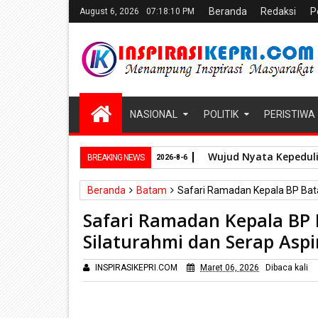
Beranda
Redaksi
P
August 6, 2026
07:18:11 PM
NASIONAL
POLITIK
PERISTIWA
Wujud Nyata Kepeduli
BREAKING NEWS
2026-8-6
Beranda
Batam
Safari Ramadan Kepala BP Bat
Safari Ramadan Kepala B
Silaturahmi dan Serap Asp
INSPIRASIKEPRI.COM
Maret 06, 2026
Dibaca
kali