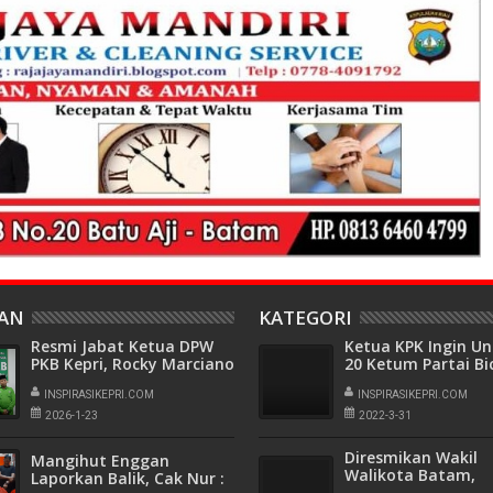
HAN
KATEGORI
Resmi Jabat Ketua DPW
Ketua KPK Ingin U
PKB Kepri, Rocky Marciano
20 Ketum Partai Bi
Bawole Pastikan PKB Beri
Pendidikan Politik
Manfaat Nyata Bagi
INSPIRASIKEPRI.COM
INSPIRASIKEPRI.COM
Masyarakat
2026-1-23
2022-3-31
Diresmikan Wakil
Mangihut Enggan
Walikota Batam,
Laporkan Balik, Cak Nur :
Alurnews.com Siap