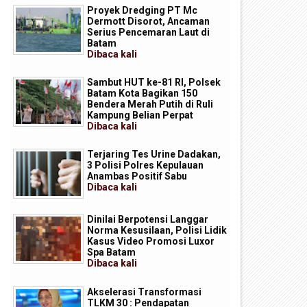
Proyek Dredging PT Mc
Dermott Disorot, Ancaman
Serius Pencemaran Laut di
Batam
Dibaca
kali
Sambut HUT ke-81 RI, Polsek
Batam Kota Bagikan 150
Bendera Merah Putih di Ruli
Kampung Belian Perpat
Dibaca
kali
Terjaring Tes Urine Dadakan,
3 Polisi Polres Kepulauan
Anambas Positif Sabu
Dibaca
kali
P Batam Perkuat Transformasi
Batam Masuk Daftar Daerah
Dinilai Berpotensi Langgar
igital melalui Pengembangan
Terbaik untuk Investasi di
Norma Kesusilaan, Polisi Lidik
uper Apps
Indonesia
Kasus Video Promosi Luxor
Spa Batam
Dibaca
kali
Akselerasi Transformasi
TLKM 30 : Pendapatan