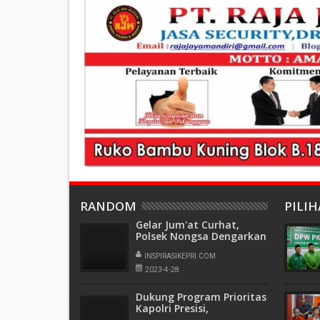
RANDOM
PILI
Gelar Jum'at Curhat,
Polsek Nongsa Dengarkan
Keluh Kesah Masyarakat
INSPIRASIKEPRI.COM
2023-4-28
Dukung Program Prioritas
Kapolri Presisi,
Bhabinkamtibmas Kabil