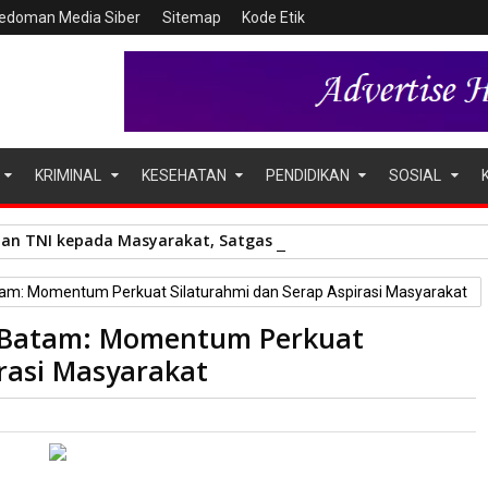
edoman Media Siber
Sitemap
Kode Etik
KRIMINAL
KESEHATAN
PENDIDIKAN
SOSIAL
an TNI kepada Masyarakat, Satgas Yonif 136/Tuah Sakti Gelar
am: Momentum Perkuat Silaturahmi dan Serap Aspirasi Masyarakat
P Batam: Momentum Perkuat
irasi Masyarakat