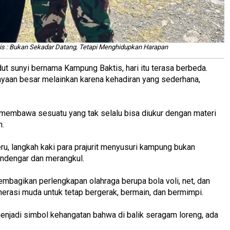
is : Bukan Sekadar Datang, Tetapi Menghidupkan Harapan
ut sunyi bernama Kampung Baktis, hari itu terasa berbeda.
ayaan besar melainkan karena kehadiran yang sederhana,
 membawa sesuatu yang tak selalu bisa diukur dengan materi
n.
ru, langkah kaki para prajurit menyusuri kampung bukan
endengar dan merangkul.
mbagikan perlengkapan olahraga berupa bola voli, net, dan
nerasi muda untuk tetap bergerak, bermain, dan bermimpi.
 menjadi simbol kehangatan bahwa di balik seragam loreng, ada