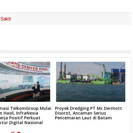
Sakti
masi TelkomGroup Mulai
Proyek Dredging PT Mc Dermott
S
 Hasil, InfraNexia
Disorot, Ancaman Serius
B
erja Positif Perkuat
Pencemaran Laut di Batam
E
ktur Digital Nasional
T