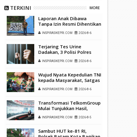
TERKINI
MORE
Laporan Anak Dibawa
Tanpa Izin Resmi Dihentikan
Polsek Lubuk Baja, Murni
INSPIRASIKEPRI.COM
2026-8-6
Sengketa Hak Asuh
Terjaring Tes Urine
Dadakan, 3 Polisi Polres
Kepulauan Anambas Positif
INSPIRASIKEPRI.COM
2026-8-6
Sabu
Wujud Nyata Kepedulian TNI
kepada Masyarakat, Satgas
Yonif 136/Tuah Sakti Gelar
INSPIRASIKEPRI.COM
2026-8-6
Pengobatan Keliling di
Kampung Kalome
Transformasi TelkomGroup
Mulai Tunjukkan Hasil,
InfraNexia Catat Kinerja
INSPIRASIKEPRI.COM
2026-8-5
Positif Perkuat
Infrastruktur Digital
Nasional
Sambut HUT ke-81 RI,
Polsek Batam Kota Bagikan