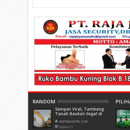
RANDOM
PILI
Sempat Viral, Tambang
Tanah Bauksit ilegal di
Hutan Lindung Tower TPA
Kabil Kembali Beroperasi
INSPIRASIKEPRI.COM
2026-4-11