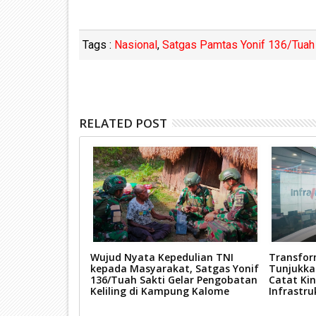
Tags :
Nasional
,
Satgas Pamtas Yonif 136/Tuah 
RELATED POST
si Warga dan
Wujud Nyata Kepedulian TNI
Transfor
n Kesehatan,
kepada Masyarakat, Satgas Yonif
Tunjukkan
/Tuah Sakti
136/Tuah Sakti Gelar Pengobatan
Catat Kin
atik di
Keliling di Kampung Kalome
Infrastru