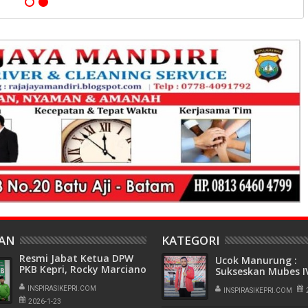
HAN
KATEGORI
Resmi Jabat Ketua DPW
Ucok Manurung :
PKB Kepri, Rocky Marciano
Sukseskan Mubes I
Bawole Pastikan PKB Beri
IKABSU, Kepanitian
Manfaat Nyata Bagi
INSPIRASIKEPRI.COM
Rekonsiliasi dan
INSPIRASIKEPRI.COM
Masyarakat
2026-1-23
Kolaborasi