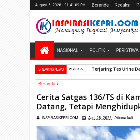
Beranda
Redaksi
P
August 6, 2026
01:41:10 PM
NASIONAL
POLITIK
PERISTIWA
Terjaring Tes Urine D
BREAKING NEWS
2026-8-6
Beranda
Nasional
Satgas Pamtas Yonif 136/Tuah Sakti
Cerita Satgas 136/TS di Ka
Cerita Satgas 136/TS di Kampung Baktis : Bukan 
Datang, Tetapi Menghidup
INSPIRASIKEPRI.COM
April 28, 2026
Dibaca
kali