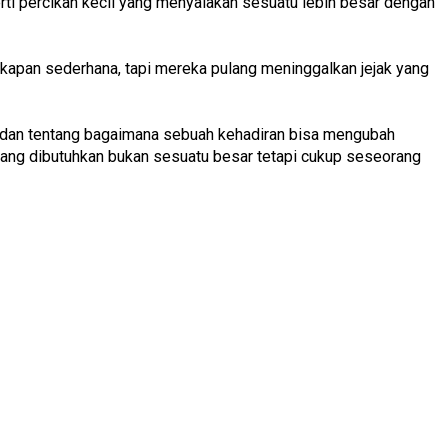
rti percikan kecil yang menyalakan sesuatu lebih besar dengan
apan sederhana, tapi mereka pulang meninggalkan jejak yang
, dan tentang bagaimana sebuah kehadiran bisa mengubah
yang dibutuhkan bukan sesuatu besar tetapi cukup seseorang