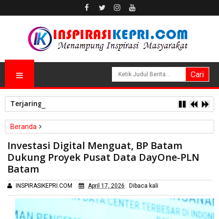
Terjaring Tes Urine Dadakan, 3 Polisi Polres Kepulauan Anam
Beranda
Batam
Investasi Digital Menguat, BP Batam
Investasi Digital Menguat, BP Batam Dukung Proyek Pusat Data
Dukung Proyek Pusat Data DayOne-PLN
DayOne-PLN Batam
Batam
INSPIRASIKEPRI.COM
April 17, 2026
Dibaca
kali