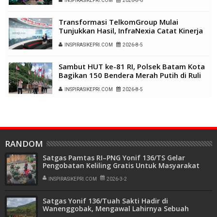
INSPIRASIKEPRI.COM
2026-8-6
Kalome
Transformasi TelkomGroup Mulai
Tunjukkan Hasil, InfraNexia Catat Kinerja
Positif Perkuat Infrastruktur Digital
INSPIRASIKEPRI.COM
2026-8-5
Nasional
Sambut HUT ke-81 RI, Polsek Batam Kota
Bagikan 150 Bendera Merah Putih di Ruli
Kampung Belian Perpat
INSPIRASIKEPRI.COM
2026-8-5
RANDOM
Satgas Pamtas RI–PNG Yonif 136/TS Gelar
Pengobatan Keliling Gratis Untuk Masyarakat
Nambut Puncak Jaya
INSPIRASIKEPRI.COM
2026-3-2
Satgas Yonif 136/Tuah Sakti Hadir di
Wanenggobak, Mengawal Lahirnya Sebuah
Perkampungan Baru Untuk Masa Depan