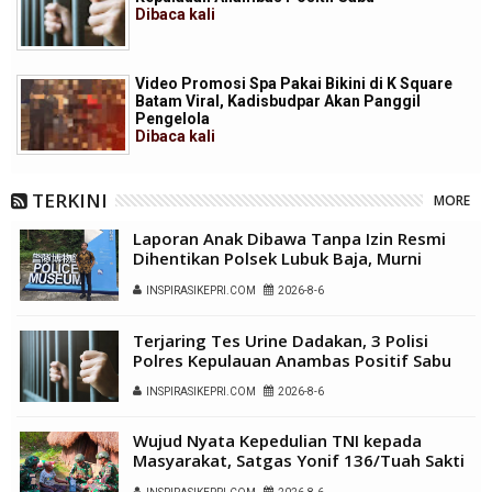
Dibaca
kali
Video Promosi Spa Pakai Bikini di K Square
Batam Viral, Kadisbudpar Akan Panggil
Pengelola
Dibaca
kali
TERKINI
MORE
Laporan Anak Dibawa Tanpa Izin Resmi
Dihentikan Polsek Lubuk Baja, Murni
Sengketa Hak Asuh
INSPIRASIKEPRI.COM
2026-8-6
Terjaring Tes Urine Dadakan, 3 Polisi
Polres Kepulauan Anambas Positif Sabu
INSPIRASIKEPRI.COM
2026-8-6
Wujud Nyata Kepedulian TNI kepada
Masyarakat, Satgas Yonif 136/Tuah Sakti
Gelar Pengobatan Keliling di Kampung