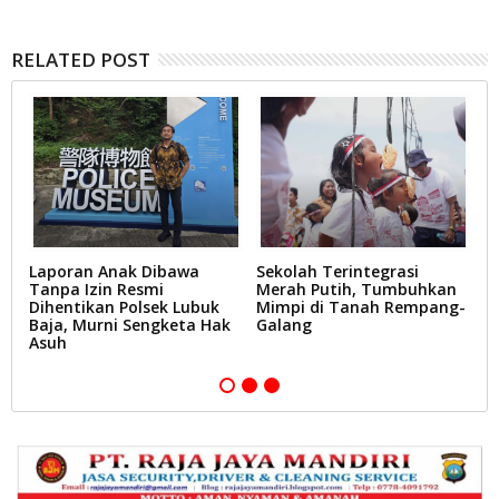
RELATED POST
Laporan Anak Dibawa
Sekolah Terintegrasi
R
Tanpa Izin Resmi
Merah Putih, Tumbuhkan
S
Dihentikan Polsek Lubuk
Mimpi di Tanah Rempang-
P
Baja, Murni Sengketa Hak
Galang
P
Asuh
B
P