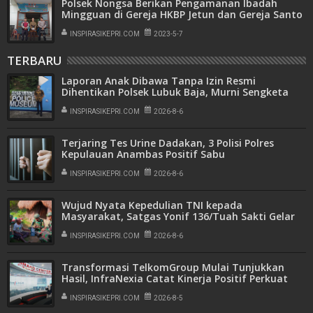
Polsek Nongsa Berikan Pengamanan Ibadah
Mingguan di Gereja HKBP Jetun dan Gereja Santo
Yosef Kabil
INSPIRASIKEPRI.COM
2023-5-7
TERBARU
Laporan Anak Dibawa Tanpa Izin Resmi
Dihentikan Polsek Lubuk Baja, Murni Sengketa
Hak Asuh
INSPIRASIKEPRI.COM
2026-8-6
Terjaring Tes Urine Dadakan, 3 Polisi Polres
Kepulauan Anambas Positif Sabu
INSPIRASIKEPRI.COM
2026-8-6
Wujud Nyata Kepedulian TNI kepada
Masyarakat, Satgas Yonif 136/Tuah Sakti Gelar
Pengobatan Keliling di Kampung Kalome
INSPIRASIKEPRI.COM
2026-8-6
Transformasi TelkomGroup Mulai Tunjukkan
Hasil, InfraNexia Catat Kinerja Positif Perkuat
Infrastruktur Digital Nasional
INSPIRASIKEPRI.COM
2026-8-5