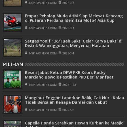
INSPIRASIKEPRI.COM
2026-3-3
Empat Pebalap Muda AHM Siap Melesat Kencang
di Putaran Perdana Idemitsu Moto4 Asia Cup
2026
INSPIRASIKEPRI.COM
2026-3-1
Satgas Yonif 136/Tuah Sakti Gelar Karya Bakti di
Distrik Wanenggobak, Menyemai Harapan
Bersama Masyarakat
INSPIRASIKEPRI.COM
2026-3-1
PILIHAN
Resmi Jabat Ketua DPW PKB Kepri, Rocky
Marciano Bawole Pastikan PKB Beri Manfaat
Nyata Bagi Masyarakat
INSPIRASIKEPRI.COM
2026-1-23
Mangihut Enggan Laporkan Balik, Cak Nur : Kalau
Tidak Bersalah Kenapa Damai dan Cabut
Laporan
INSPIRASIKEPRI.COM
2025-5-8
Capella Honda Serahkan Hewan Kurban ke Masjid