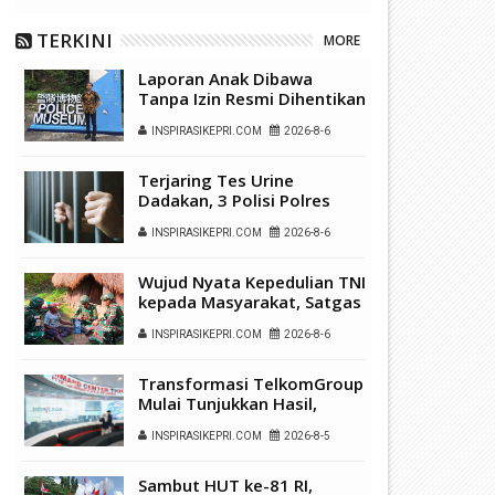
TERKINI
MORE
Laporan Anak Dibawa
Tanpa Izin Resmi Dihentikan
Polsek Lubuk Baja, Murni
INSPIRASIKEPRI.COM
2026-8-6
Sengketa Hak Asuh
Terjaring Tes Urine
Dadakan, 3 Polisi Polres
Kepulauan Anambas Positif
INSPIRASIKEPRI.COM
2026-8-6
Sabu
Wujud Nyata Kepedulian TNI
kepada Masyarakat, Satgas
Yonif 136/Tuah Sakti Gelar
INSPIRASIKEPRI.COM
2026-8-6
Pengobatan Keliling di
Kampung Kalome
Transformasi TelkomGroup
Mulai Tunjukkan Hasil,
InfraNexia Catat Kinerja
INSPIRASIKEPRI.COM
2026-8-5
Positif Perkuat
Infrastruktur Digital
Nasional
Sambut HUT ke-81 RI,