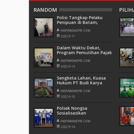
RANDOM
PILI
Polisi Tangkap Pelaku
Penipuan di Batam,
Modus Jual Handphone
INSPIRASIKEPRI.COM
2022-9-17
Dalam Waktu Dekat,
Program Pemutihan Pajak
Kendaraan Tahap 2
Kembali Dilaksanakan
INSPIRASIKEPRI.COM
2022-9-13
Sengketa Lahan, Kuasa
Hukum PT Budi Karya
Mashalim : BP Batam
Tidak Menjamin
INSPIRASIKEPRI.COM
Kepastian Kenyamanan
2022-9-15
Investor
Polsek Nongsa
Sosialisasikan
Penerimaan Tamtama
Polri Gelombang I Tahun
INSPIRASIKEPRI.COM
2023 Polda Kepri Kepada
2022-9-16
Masyarakat