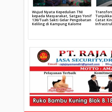
si Warga dan
Wujud Nyata Kepedulian TNI
Transfor
n Kesehatan,
kepada Masyarakat, Satgas Yonif
Tunjukkan
/Tuah Sakti
136/Tuah Sakti Gelar Pengobatan
Catat Kin
atik di
Keliling di Kampung Kalome
Infrastru