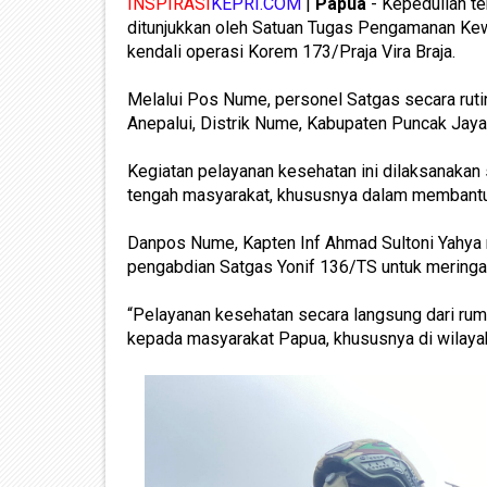
INSPIRASI
KEPRI.COM
|
Papua
- Kepedulian te
ditunjukkan oleh Satuan Tugas Pengamanan Kew
kendali operasi Korem 173/Praja Vira Braja.
Melalui Pos Nume, personel Satgas secara ru
Anepalui, Distrik Nume, Kabupaten Puncak Jaya
Kegiatan pelayanan kesehatan ini dilaksanakan 
tengah masyarakat, khususnya dalam membantu
Danpos Nume, Kapten Inf Ahmad Sultoni Yahya 
pengabdian Satgas Yonif 136/TS untuk mering
“Pelayanan kesehatan secara langsung dari rum
kepada masyarakat Papua, khususnya di wilayah