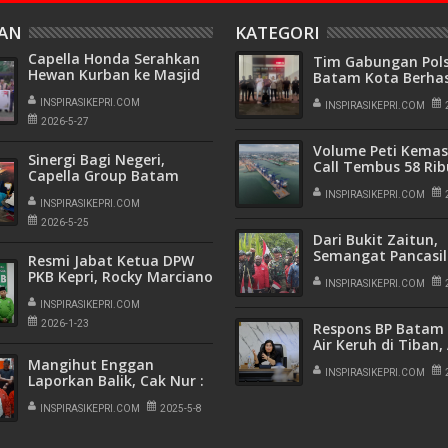
HAN
KATEGORI
Capella Honda Serahkan
Tim Gabungan Pol
Hewan Kurban ke Masjid
Batam Kota Berhas
Al Multazam
Meringkus 'Jambret
Tanjungpinang
INSPIRASIKEPRI.COM
Ruas Jalan Engku P
INSPIRASIKEPRI.COM
2026-5-27
Batam Center
Volume Peti Kemas
Sinergi Bagi Negeri,
Call Tembus 58 Rib
Capella Group Batam
TPK Batu Ampar K
Kumpulkan 62 Kantong
Kokoh sebagai Ge
INSPIRASIKEPRI.COM
Darah
INSPIRASIKEPRI.COM
Logistik Internasio
2026-5-25
Dari Bukit Zaitun,
Semangat Pancasi
Resmi Jabat Ketua DPW
Berkibar di Tanah
PKB Kepri, Rocky Marciano
INSPIRASIKEPRI.COM
Bawole Pastikan PKB Beri
Manfaat Nyata Bagi
INSPIRASIKEPRI.COM
Masyarakat
2026-1-23
Respons BP Batam 
Air Keruh di Tiban,
Lakukan Penangan
Mangihut Enggan
Flushing Bertahap 
INSPIRASIKEPRI.COM
Laporkan Balik, Cak Nur :
Pekerjaan Interkon
Kalau Tidak Bersalah
Pipa Transmisi Lad
Kenapa Damai dan Cabut
INSPIRASIKEPRI.COM
2025-5-8
Laporan