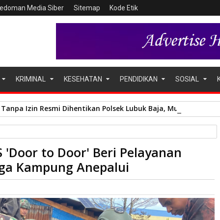
edoman Media Siber
Sitemap
Kode Etik
KRIMINAL
KESEHATAN
PENDIDIKAN
SOSIAL
Tanpa Izin Resmi Dihentikan Polsek Lubuk Baja, Murni Sengket
 'Door to Door' Beri Pelayanan
elayanan Kesehatan Gratis Bagi Warga Kampung Anepalui
rga Kampung Anepalui