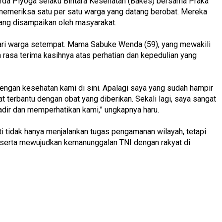
da Piyoga selaku Bintara Kesehatan (Bakes) bersama Praka
memeriksa satu per satu warga yang datang berobat. Mereka
ang disampaikan oleh masyarakat.
dari warga setempat. Mama Sabuke Wenda (59), yang mewakili
asa terima kasihnya atas perhatian dan kepedulian yang
engan kesehatan kami di sini. Apalagi saya yang sudah hampir
 terbantu dengan obat yang diberikan. Sekali lagi, saya sangat
adir dan memperhatikan kami,” ungkapnya haru.
kti tidak hanya menjalankan tugas pengamanan wilayah, tetapi
serta mewujudkan kemanunggalan TNI dengan rakyat di