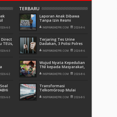
TERBARU
sek
Laporan Anak Dibawa
il
Tanpa Izin Resmi
' di
Dihentikan Polsek Lubuk
utri
2026-6-3
Baja, Murni Sengketa Hak
INSPIRASIKEPRI.COM
2026-8-6
Asuh
 Direct
Terjaring Tes Urine
u TEUs,
Dadakan, 3 Polisi Polres
ian
Kepulauan Anambas
rbang
2026-6-3
Positif Sabu
INSPIRASIKEPRI.COM
2026-8-6
nal
Wujud Nyata Kepedulian
la
TNI kepada Masyarakat,
 Papua
Satgas Yonif 136/Tuah
2026-6-2
Sakti Gelar Pengobatan
INSPIRASIKEPRI.COM
2026-8-6
Keliling di Kampung
Kalome
Soal
Transformasi
 ABHi
TelkomGroup Mulai
an dan
Tunjukkan Hasil,
Pasca
2026-6-3
InfraNexia Catat Kinerja
INSPIRASIKEPRI.COM
2026-8-5
eksi
Positif Perkuat
i
Infrastruktur Digital
Nasional