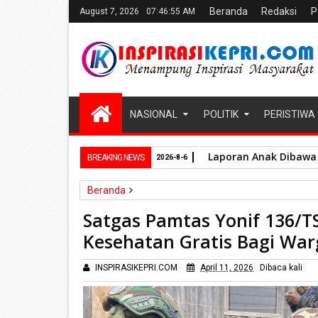
Beranda
Redaksi
P
August 7, 2026
07:46:57 AM
NASIONAL
POLITIK
PERISTIWA
Laporan Anak Dibawa 
BREAKING NEWS
2026-8-6
Beranda
Nasional
Satgas Pamtas Yonif 136/Tuah Sakti
Satgas Pamtas Yonif 136/TS
Satgas Pamtas Yonif 136/TS 'Door to Door' Beri P
Kesehatan Gratis Bagi Wa
INSPIRASIKEPRI.COM
April 11, 2026
Dibaca
kali