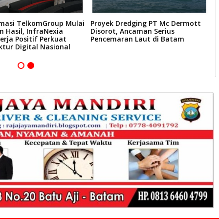
masi TelkomGroup Mulai
Proyek Dredging PT Mc Dermott
S
 Hasil, InfraNexia
Disorot, Ancaman Serius
B
erja Positif Perkuat
Pencemaran Laut di Batam
E
ktur Digital Nasional
T