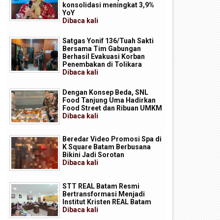
konsolidasi meningkat 3,9%
YoY
Dibaca
kali
Satgas Yonif 136/Tuah Sakti
Bersama Tim Gabungan
Berhasil Evakuasi Korban
Penembakan di Tolikara
Dibaca
kali
Dengan Konsep Beda, SNL
Food Tanjung Uma Hadirkan
Food Street dan Ribuan UMKM
Dibaca
kali
Beredar Video Promosi Spa di
K Square Batam Berbusana
Bikini Jadi Sorotan
Dibaca
kali
STT REAL Batam Resmi
Bertransformasi Menjadi
Institut Kristen REAL Batam
Dibaca
kali