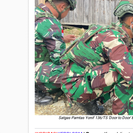
Satgas Pamtas Yonif 136/TS 'Door to Door'