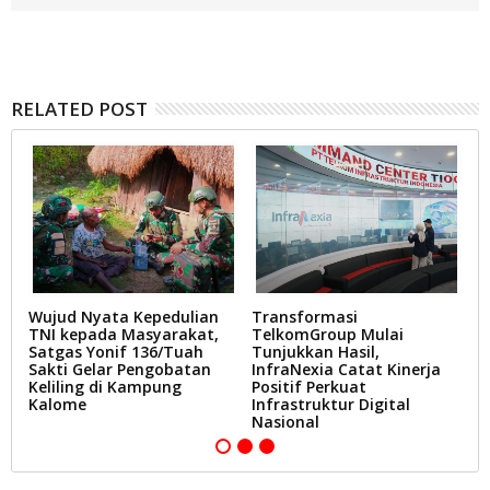
RELATED POST
ga
Wujud Nyata Kepedulian
Transformasi
P
TNI kepada Masyarakat,
TelkomGroup Mulai
D
Satgas Yonif 136/Tuah
Tunjukkan Hasil,
S
Sakti Gelar Pengobatan
InfraNexia Catat Kinerja
B
Keliling di Kampung
Positif Perkuat
Kalome
Infrastruktur Digital
Nasional