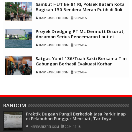
Sambut HUT ke-81 RI, Polsek Batam Kota
Bagikan 150 Bendera Merah Putih di Ruli
Kampung Belian Perpat
INSPIRASIKEPRI.COM
2026-8-5
Proyek Dredging PT Mc Dermott Disorot,
Ancaman Serius Pencemaran Laut di
Batam
INSPIRASIKEPRI.COM
2026-8-4
Satgas Yonif 136/Tuah Sakti Bersama Tim
Gabungan Berhasil Evakuasi Korban
Penembakan di Tolikara
INSPIRASIKEPRI.COM
2026-8-4
RANDOM
Praktik Dugaan Pungli Berkedok Jasa Parkir Inap
di Pelabuhan Punggur Mencuat, Tarifnya
Mencekik
INSPIRASIKEPRI.COM
2024-12-18