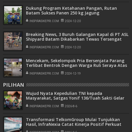
Dukung Program Ketahanan Pangan, Rutan
Batam Sukses Panen 250 kg Jagung
INSPIRASIKEPRI.COM
2024-12-20
Breaking News, 3 Buruh Galangan Kapal di PT ASL
Shipyard Batam Dikabarkan Tewas Tersengat
Listrik
INSPIRASIKEPRI.COM
2024-12-20
Mencekam, Sekelompok Pria Bersenjata Parang
Terlibat Bentrok Dengan Warga Ruli Seraya Atas
INSPIRASIKEPRI.COM
2024-12-19
PILIHAN
Wujud Nyata Kepedulian TNI kepada
Masyarakat, Satgas Yonif 136/Tuah Sakti Gelar
Pengobatan Keliling di Kampung Kalome
INSPIRASIKEPRI.COM
2026-8-6
Transformasi TelkomGroup Mulai Tunjukkan
Hasil, InfraNexia Catat Kinerja Positif Perkuat
Infrastruktur Digital Nasional