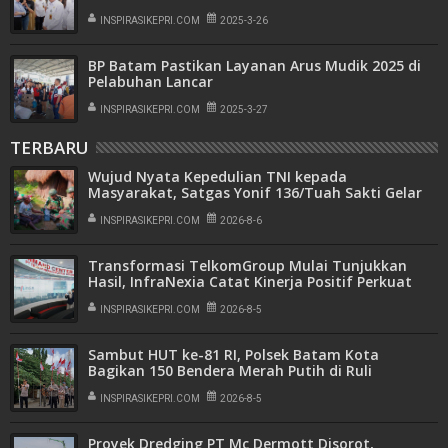
Baloi
INSPIRASIKEPRI.COM
2025-3-26
BP Batam Pastikan Layanan Arus Mudik 2025 di
Pelabuhan Lancar
INSPIRASIKEPRI.COM
2025-3-27
TERBARU
Wujud Nyata Kepedulian TNI kepada
Masyarakat, Satgas Yonif 136/Tuah Sakti Gelar
Pengobatan Keliling di Kampung Kalome
INSPIRASIKEPRI.COM
2026-8-6
Transformasi TelkomGroup Mulai Tunjukkan
Hasil, InfraNexia Catat Kinerja Positif Perkuat
Infrastruktur Digital Nasional
INSPIRASIKEPRI.COM
2026-8-5
Sambut HUT ke-81 RI, Polsek Batam Kota
Bagikan 150 Bendera Merah Putih di Ruli
Kampung Belian Perpat
INSPIRASIKEPRI.COM
2026-8-5
Proyek Dredging PT Mc Dermott Disorot,