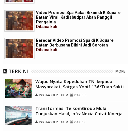
Video Promosi Spa Pakai Bikini di K Square
Batam Viral, Kadisbudpar Akan Panggil
Pengelola
Dibaca
kali
Beredar Video Promosi Spa di K Square
Batam Berbusana Bikini Jadi Sorotan
Dibaca
kali
TERKINI
MORE
Wujud Nyata Kepedulian TNI kepada
Masyarakat, Satgas Yonif 136/Tuah Sakti
Gelar Pengobatan Keliling di Kampung
INSPIRASIKEPRI.COM
2026-8-6
Kalome
Transformasi TelkomGroup Mulai
Tunjukkan Hasil, InfraNexia Catat Kinerja
Positif Perkuat Infrastruktur Digital
INSPIRASIKEPRI.COM
2026-8-5
Nasional