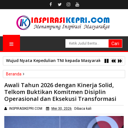
Wujud Nyata Kepedulian TNI kepada Masyarakat, Satgas Yon
Beranda
Nasional
Awali Tahun 2026 dengan Kinerja Solid,
Awali Tahun 2026 dengan Kinerja Solid, Telkom Buktikan
Telkom Buktikan Komitmen Disiplin
Komitmen Disiplin Operasional dan Eksekusi Transformasi
Operasional dan Eksekusi Transformasi
INSPIRASIKEPRI.COM
Mei 30, 2026
Dibaca
kali