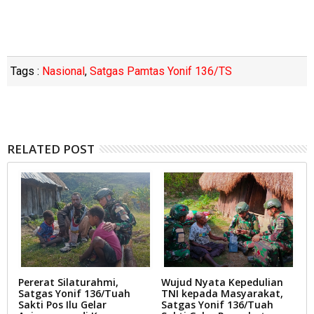
Tags :
Nasional
,
Satgas Pamtas Yonif 136/TS
RELATED POST
Pererat Silaturahmi,
Wujud Nyata Kepedulian
T
Satgas Yonif 136/Tuah
TNI kepada Masyarakat,
T
Sakti Pos Ilu Gelar
Satgas Yonif 136/Tuah
T