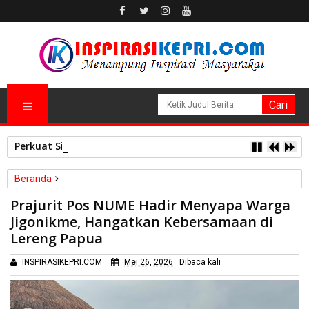
Perkuat Sinergi Kelembagaan, RSBP Batam dan BPOM Pasti
Beranda
Nasional
Satgas Pamtas Yonif 136/TS
Prajurit Pos NUME Hadir Menyapa Warga
Prajurit Pos NUME Hadir Menyapa Warga Jigonikme, Hangatkan
Jigonikme, Hangatkan Kebersamaan di
Kebersamaan di Lereng Papua
Lereng Papua
INSPIRASIKEPRI.COM
Mei 26, 2026
Dibaca
kali