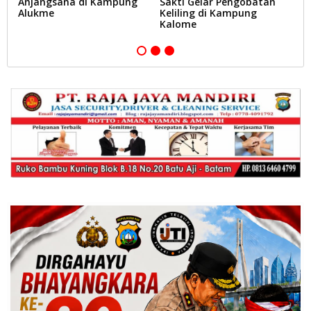
Anjangsana di Kampung
Sakti Gelar Pengobatan
I
Alukme
Keliling di Kampung
Po
Kalome
In
N