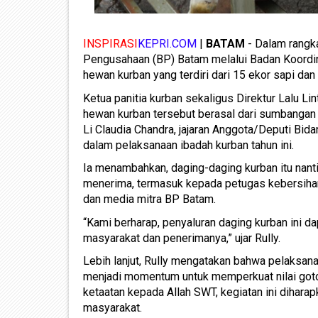
INSPIRASI
KEPRI.COM
|
BATAM
- Dalam rangka
Pengusahaan (BP) Batam melalui Badan Koordi
hewan kurban yang terdiri dari 15 ekor sapi da
Ketua panitia kurban sekaligus Direktur Lalu L
hewan kurban tersebut berasal dari sumbanga
Li Claudia Chandra, jajaran Anggota/Deputi Bid
dalam pelaksanaan ibadah kurban tahun ini.
Ia menambahkan, daging-daging kurban itu nant
menerima, termasuk kepada petugas kebersihan
dan media mitra BP Batam.
“Kami berharap, penyaluran daging kurban ini
masyarakat dan penerimanya,” ujar Rully.
Lebih lanjut, Rully mengatakan bahwa pelaksana
menjadi momentum untuk memperkuat nilai goto
ketaatan kepada Allah SWT, kegiatan ini diha
masyarakat.