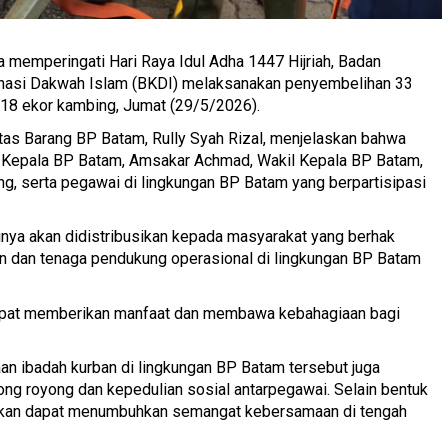
 memperingati Hari Raya Idul Adha 1447 Hijriah, Badan
nasi Dakwah Islam (BKDI) melaksanakan penyembelihan 33
n 18 ekor kambing, Jumat (29/5/2026).
intas Barang BP Batam, Rully Syah Rizal, menjelaskan bahwa
n Kepala BP Batam, Amsakar Achmad, Wakil Kepala BP Batam,
ang, serta pegawai di lingkungan BP Batam yang berpartisipasi
inya akan didistribusikan kepada masyarakat yang berhak
 dan tenaga pendukung operasional di lingkungan BP Batam
 dapat memberikan manfaat dan membawa kebahagiaan bagi
an ibadah kurban di lingkungan BP Batam tersebut juga
ng royong dan kepedulian sosial antarpegawai. Selain bentuk
rapkan dapat menumbuhkan semangat kebersamaan di tengah