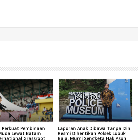
 Perkuat Pembinaan
Laporan Anak Dibawa Tanpa Izin
S
Muda Lewat Batam
Resmi Dihentikan Polsek Lubuk
T
ernational Grassroot
Baja, Murni Sengketa Hak Asuh
R