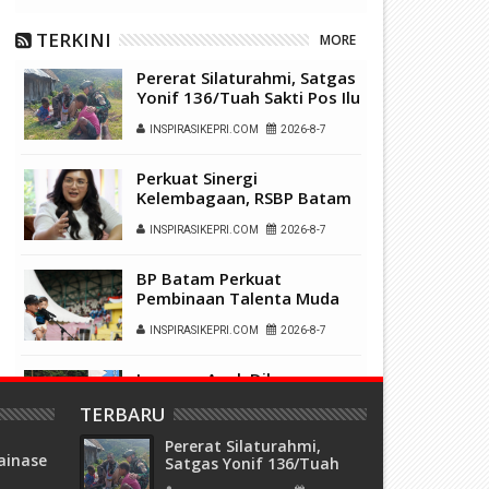
Bagi Anak Keluarga Prasejah
TERKINI
MORE
Pererat Silaturahmi, Satgas
Yonif 136/Tuah Sakti Pos Ilu
Gelar Anjangsana di
INSPIRASIKEPRI.COM
2026-8-7
Kampung Alukme
Perkuat Sinergi
Kelembagaan, RSBP Batam
dan BPOM Pastikan
INSPIRASIKEPRI.COM
2026-8-7
Pelayanan dan
Ketersediaan Obat Aman
BP Batam Perkuat
Pembinaan Talenta Muda
Lewat Batam Prime
INSPIRASIKEPRI.COM
2026-8-7
International Grassroot
Football Festival 2026
Laporan Anak Dibawa
Tanpa Izin Resmi Dihentikan
TERBARU
Polsek Lubuk Baja, Murni
INSPIRASIKEPRI.COM
2026-8-6
Sengketa Hak Asuh
Pererat Silaturahmi,
ainase
Satgas Yonif 136/Tuah
 Bebas
Terjaring Tes Urine
Sakti Pos Ilu Gelar