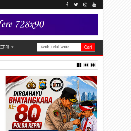
KEPRI
ng Alukme