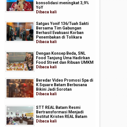
konsolidasi meningkat 3,9%
YoY
Dibaca
kali
Satgas Yonif 136/Tuah Sakti
Bersama Tim Gabungan
Berhasil Evakuasi Korban
Penembakan di Tolikara
Dibaca
kali
Dengan Konsep Beda, SNL
Food Tanjung Uma Hadirkan
Food Street dan Ribuan UMKM
Dibaca
kali
Beredar Video Promosi Spa di
K Square Batam Berbusana
Bikini Jadi Sorotan
Dibaca
kali
STT REAL Batam Resmi
Bertransformasi Menjadi
ekolah Terintegrasi Merah Putih,
Rencana Pembangunan Seko
Institut Kristen REAL Batam
umbuhkan Mimpi di Tanah
Rakyat Merah Putih, Kepala 
Dibaca
kali
empang-Galang
Batam: Prioritaskan Pendidi