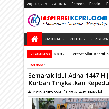
Beranda
Redaksi
P
August 7, 2026
12:39:36 PM
NASIONAL
POLITIK
PERISTIWA
Pererat Silaturahmi, 
BREAKING NEWS
2026-8-7
Beranda
Batam
Semarak Idul Adha 1447 Hijriah, BP Bata
Semarak Idul Adha 1447 Hi
Kurban Tingkatkan Kepedul
INSPIRASIKEPRI.COM
Mei 30, 2026
Dibaca
kali