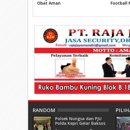
Obat Aman
Football 
RANDOM
PILI
Polsek Nongsa dan PJU
Polda Kepri Gelar Baksos
dan Ziarah di Makam