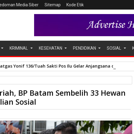
edoman Media Siber
Sitemap
Kode Etik
KRIMINAL
KESEHATAN
PENDIDIKAN
SOSIAL
Satgas Yonif 136/Tuah Sakti Pos Ilu Gelar Anjangsana di Kampu
m Sembelih 33 Hewan Kurban Tingkatkan Kepedulian Sosial
jriah, BP Batam Sembelih 33 Hewan
ian Sosial