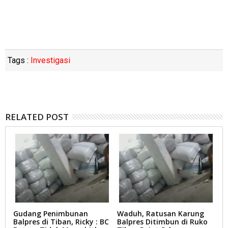
Tags :
Investigasi
RELATED POST
ik
Gudang Penimbunan
Waduh, Ratusan Karung
Bi
si
Balpres di Tiban, Ricky : BC
Balpres Ditimbun di Ruko
M