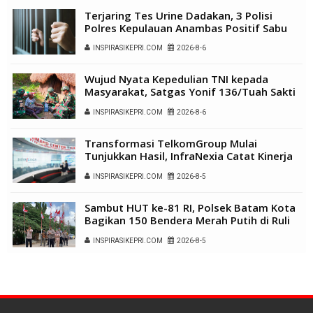
Terjaring Tes Urine Dadakan, 3 Polisi
Polres Kepulauan Anambas Positif Sabu
INSPIRASIKEPRI.COM
2026-8-6
Wujud Nyata Kepedulian TNI kepada
Masyarakat, Satgas Yonif 136/Tuah Sakti
Gelar Pengobatan Keliling di Kampung
INSPIRASIKEPRI.COM
2026-8-6
Kalome
Transformasi TelkomGroup Mulai
Tunjukkan Hasil, InfraNexia Catat Kinerja
Positif Perkuat Infrastruktur Digital
INSPIRASIKEPRI.COM
2026-8-5
Nasional
Sambut HUT ke-81 RI, Polsek Batam Kota
Bagikan 150 Bendera Merah Putih di Ruli
Kampung Belian Perpat
INSPIRASIKEPRI.COM
2026-8-5