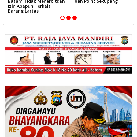
a
Batam Tidak Menerbitkan
Tiban Point Sekupang
P
Izin Apapun Terkait
di
Barang Lartas
D