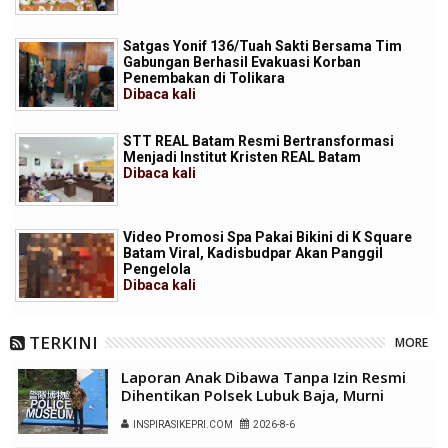
Satgas Yonif 136/Tuah Sakti Bersama Tim
Gabungan Berhasil Evakuasi Korban
Penembakan di Tolikara
Dibaca
kali
STT REAL Batam Resmi Bertransformasi
Menjadi Institut Kristen REAL Batam
Dibaca
kali
Video Promosi Spa Pakai Bikini di K Square
Batam Viral, Kadisbudpar Akan Panggil
Pengelola
Dibaca
kali
TERKINI
MORE
Laporan Anak Dibawa Tanpa Izin Resmi
Dihentikan Polsek Lubuk Baja, Murni
Sengketa Hak Asuh
INSPIRASIKEPRI.COM
2026-8-6