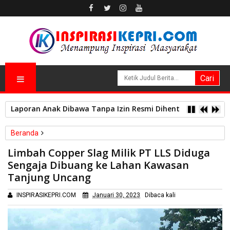
Laporan Anak Dibawa Tanpa Izin Resmi Dihentikan Polsek L
Beranda
Investigasi
Limbah Copper Slag Milik PT LLS Diduga
Limbah Copper Slag Milik PT LLS Diduga Sengaja Dibuang ke
Sengaja Dibuang ke Lahan Kawasan
Lahan Kawasan Tanjung Uncang
Tanjung Uncang
INSPIRASIKEPRI.COM
Januari 30, 2023
Dibaca
kali