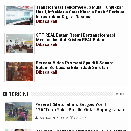
Transformasi TelkomGroup Mulai Tunjukkan
Hasil, InfraNexia Catat Kinerja Positif Perkuat
Infrastruktur Digital Nasional
Dibaca
kali
STT REAL Batam Resmi Bertransformasi
Menjadi Institut Kristen REAL Batam
Dibaca
kali
Beredar Video Promosi Spa di K Square
Batam Berbusana Bikini Jadi Sorotan
Dibaca
kali
TERKINI
MORE
Pererat Silaturahmi, Satgas Yonif
136/Tuah Sakti Pos Ilu Gelar Anjangsana di
Kampung Alukme
INSPIRASIKEPRI.COM
2026-8-7
Perkuat Sinergi Kelembagaan, RSBP Batam