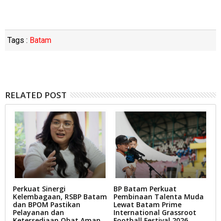
Tags :
Batam
RELATED POST
Perkuat Sinergi
BP Batam Perkuat
L
Kelembagaan, RSBP Batam
Pembinaan Talenta Muda
T
dan BPOM Pastikan
Lewat Batam Prime
D
Pelayanan dan
International Grassroot
B
Ketersediaan Obat Aman
Football Festival 2026
A