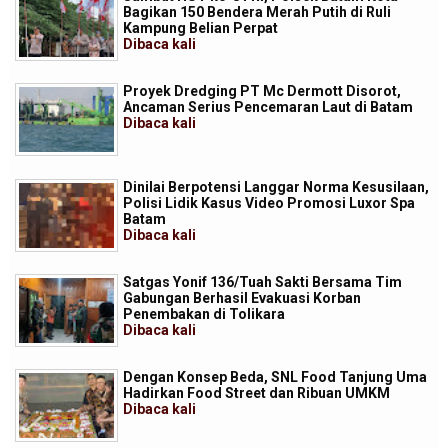
Bagikan 150 Bendera Merah Putih di Ruli
Kampung Belian Perpat
Dibaca
kali
Proyek Dredging PT Mc Dermott Disorot,
Ancaman Serius Pencemaran Laut di Batam
Dibaca
kali
Dinilai Berpotensi Langgar Norma Kesusilaan,
Polisi Lidik Kasus Video Promosi Luxor Spa
Batam
Dibaca
kali
Satgas Yonif 136/Tuah Sakti Bersama Tim
Gabungan Berhasil Evakuasi Korban
Penembakan di Tolikara
Dibaca
kali
Dengan Konsep Beda, SNL Food Tanjung Uma
Hadirkan Food Street dan Ribuan UMKM
Dibaca
kali