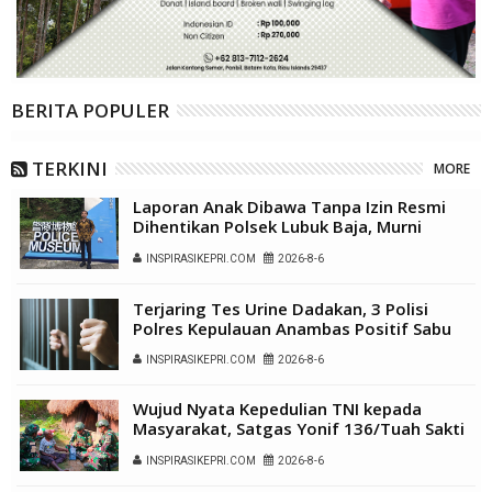
BERITA POPULER
TERKINI
MORE
Laporan Anak Dibawa Tanpa Izin Resmi
Dihentikan Polsek Lubuk Baja, Murni
Sengketa Hak Asuh
INSPIRASIKEPRI.COM
2026-8-6
Terjaring Tes Urine Dadakan, 3 Polisi
Polres Kepulauan Anambas Positif Sabu
INSPIRASIKEPRI.COM
2026-8-6
Wujud Nyata Kepedulian TNI kepada
Masyarakat, Satgas Yonif 136/Tuah Sakti
Gelar Pengobatan Keliling di Kampung
INSPIRASIKEPRI.COM
2026-8-6
Kalome