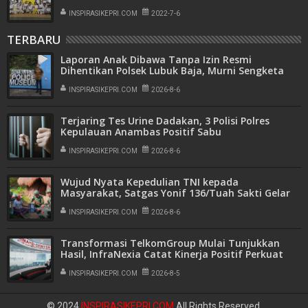
INSPIRASIKEPRI.COM
2022-7-6
TERBARU
Laporan Anak Dibawa Tanpa Izin Resmi
Dihentikan Polsek Lubuk Baja, Murni Sengketa
Hak Asuh
INSPIRASIKEPRI.COM
2026-8-6
Terjaring Tes Urine Dadakan, 3 Polisi Polres
Kepulauan Anambas Positif Sabu
INSPIRASIKEPRI.COM
2026-8-6
Wujud Nyata Kepedulian TNI kepada
Masyarakat, Satgas Yonif 136/Tuah Sakti Gelar
Pengobatan Keliling di Kampung Kalome
INSPIRASIKEPRI.COM
2026-8-6
Transformasi TelkomGroup Mulai Tunjukkan
Hasil, InfraNexia Catat Kinerja Positif Perkuat
Infrastruktur Digital Nasional
INSPIRASIKEPRI.COM
2026-8-5
© 2024
INSPIRASIKEPRI.COM
All Rights Reserved.