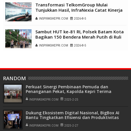
Transformasi TelkomGroup Mulai
Tunjukkan Hasil, InfraNexia Catat Kinerja
Positif Perkuat Infrastruktur Digital
INSPIRASIKEPRI.COM
2026-8-5
Nasional
Sambut HUT ke-81 RI, Polsek Batam Kota
Bagikan 150 Bendera Merah Putih di Ruli
Kampung Belian Perpat
INSPIRASIKEPRI.COM
2026-8-5
RANDOM
Perkuat Sinergi Pembinaan Pemuda dan
Penanganan Pekat, Kapolda Kepri Terima
Audiensi PW PRIMA DMI
INSPIRASIKEPRI.COM
2025-2-25
Dukung Ekosistem Digital Nasional, BigBox AI
Bantu Tingkatkan Efisiensi dan Produktivitas
Bisnis
INSPIRASIKEPRI.COM
2025-2-27