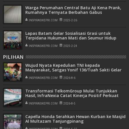
Warga Perumahan Central Batu Aji Kena Prank,
Rumahnya Ternyata Berbahan Gabus
INSPIRASIKEPRI.COM
2025-2-26
Lapas Batam Gelar Sosialisasi Grasi untuk
Terpidana Hukuman Mati dan Seumur Hidup
INSPIRASIKEPRI.COM
2025-2-24
PILIHAN
Wujud Nyata Kepedulian TNI kepada
Masyarakat, Satgas Yonif 136/Tuah Sakti Gelar
Pengobatan Keliling di Kampung Kalome
INSPIRASIKEPRI.COM
2026-8-6
Transformasi TelkomGroup Mulai Tunjukkan
Hasil, InfraNexia Catat Kinerja Positif Perkuat
Infrastruktur Digital Nasional
INSPIRASIKEPRI.COM
2026-8-5
Capella Honda Serahkan Hewan Kurban ke Masjid
Al Multazam Tanjungpinang