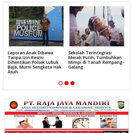
Laporan Anak Dibawa
Sekolah Terintegrasi
R
Tanpa Izin Resmi
Merah Putih, Tumbuhkan
S
Dihentikan Polsek Lubuk
Mimpi di Tanah Rempang-
P
Baja, Murni Sengketa Hak
Galang
P
Asuh
B
P