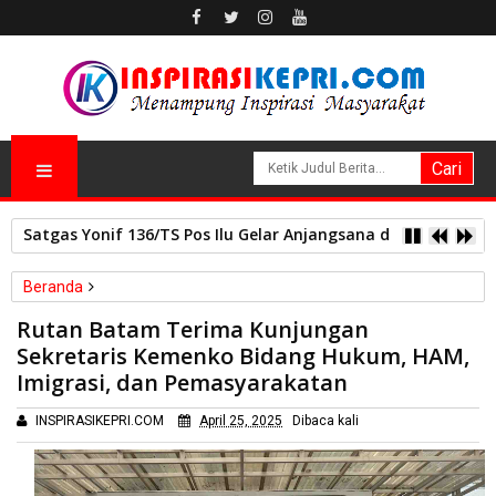
Satgas Yonif 136/TS Pos Ilu Gelar Anjangsana dan Bagikan
Beranda
Batam
Rutan Batam Terima Kunjungan
Rutan Batam Terima Kunjungan Sekretaris Kemenko Bidang
Sekretaris Kemenko Bidang Hukum, HAM,
Hukum, HAM, Imigrasi, dan Pemasyarakatan
Imigrasi, dan Pemasyarakatan
INSPIRASIKEPRI.COM
April 25, 2025
Dibaca
kali