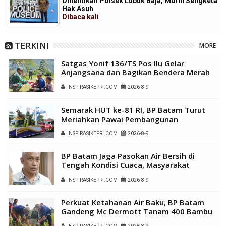
Dihentikan Polsek Lubuk Baja, Murni Sengketa
Hak Asuh
Dibaca
kali
TERKINI
MORE
Satgas Yonif 136/TS Pos Ilu Gelar
Anjangsana dan Bagikan Bendera Merah
Putih di Kampung Lambo
INSPIRASIKEPRI.COM
2026-8-9
Semarak HUT ke-81 RI, BP Batam Turut
Meriahkan Pawai Pembangunan
INSPIRASIKEPRI.COM
2026-8-9
BP Batam Jaga Pasokan Air Bersih di
Tengah Kondisi Cuaca, Masyarakat
Diimbau Gunakan Air Secara Bijak
INSPIRASIKEPRI.COM
2026-8-9
Perkuat Ketahanan Air Baku, BP Batam
Gandeng Mc Dermott Tanam 400 Bambu
Betung di Bendungan Sei Nongsa