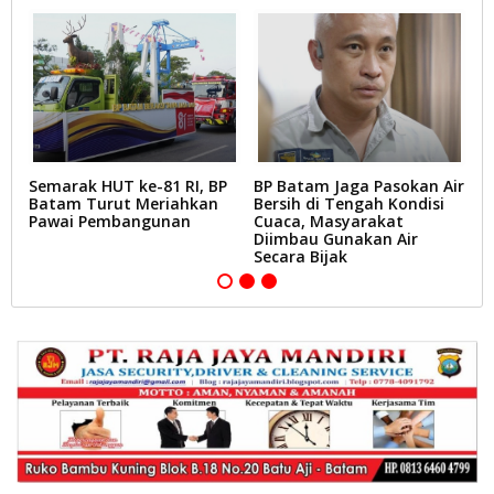
Semarak HUT ke-81 RI, BP
BP Batam Jaga Pasokan Air
P
Batam Turut Meriahkan
Bersih di Tengah Kondisi
B
Pawai Pembangunan
Cuaca, Masyarakat
M
k
Diimbau Gunakan Air
B
Secara Bijak
B