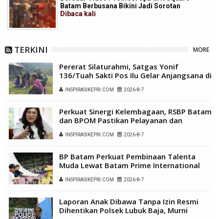
Batam Berbusana Bikini Jadi Sorotan
Dibaca
kali
TERKINI
MORE
Pererat Silaturahmi, Satgas Yonif
136/Tuah Sakti Pos Ilu Gelar Anjangsana di
Kampung Alukme
INSPIRASIKEPRI.COM
2026-8-7
Perkuat Sinergi Kelembagaan, RSBP Batam
dan BPOM Pastikan Pelayanan dan
Ketersediaan Obat Aman
INSPIRASIKEPRI.COM
2026-8-7
BP Batam Perkuat Pembinaan Talenta
Muda Lewat Batam Prime International
Grassroot Football Festival 2026
INSPIRASIKEPRI.COM
2026-8-7
Laporan Anak Dibawa Tanpa Izin Resmi
Dihentikan Polsek Lubuk Baja, Murni
Sengketa Hak Asuh