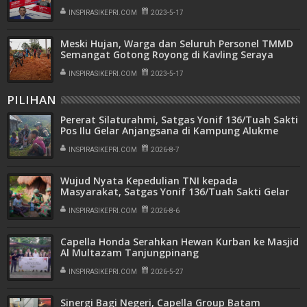
Terlepas Dari Mereka
INSPIRASIKEPRI.COM
2023-5-17
Meski Hujan, Warga dan Seluruh Personel TMMD
Semangat Gotong Royong di Kavling Seraya
Batam
INSPIRASIKEPRI.COM
2023-5-17
PILIHAN
Pererat Silaturahmi, Satgas Yonif 136/Tuah Sakti
Pos Ilu Gelar Anjangsana di Kampung Alukme
INSPIRASIKEPRI.COM
2026-8-7
Wujud Nyata Kepedulian TNI kepada
Masyarakat, Satgas Yonif 136/Tuah Sakti Gelar
Pengobatan Keliling di Kampung Kalome
INSPIRASIKEPRI.COM
2026-8-6
Capella Honda Serahkan Hewan Kurban ke Masjid
Al Multazam Tanjungpinang
INSPIRASIKEPRI.COM
2026-5-27
Sinergi Bagi Negeri, Capella Group Batam