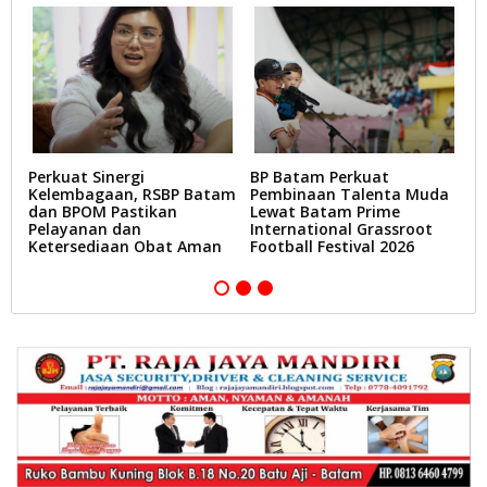
Perkuat Sinergi
BP Batam Perkuat
L
Kelembagaan, RSBP Batam
Pembinaan Talenta Muda
T
dan BPOM Pastikan
Lewat Batam Prime
D
Pelayanan dan
International Grassroot
B
Ketersediaan Obat Aman
Football Festival 2026
A