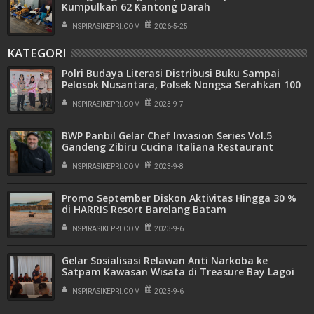
Kumpulkan 62 Kantong Darah
INSPIRASIKEPRI.COM
2026-5-25
KATEGORI
Polri Budaya Literasi Distribusi Buku Sampai
Pelosok Nusantara, Polsek Nongsa Serahkan 100
Paket Buku ke Anak-anak di Ngenang
INSPIRASIKEPRI.COM
2023-9-7
BWP Panbil Gelar Chef Invasion Series Vol.5
Gandeng Zibiru Cucina Italiana Restaurant
INSPIRASIKEPRI.COM
2023-9-8
Promo September Diskon Aktivitas Hingga 30 %
di HARRIS Resort Barelang Batam
INSPIRASIKEPRI.COM
2023-9-6
Gelar Sosialisasi Relawan Anti Narkoba ke
Satpam Kawasan Wisata di Treasure Bay Lagoi
Bintan, Iptu Syofian Ajak Jauhi Narkoba
INSPIRASIKEPRI.COM
2023-9-6