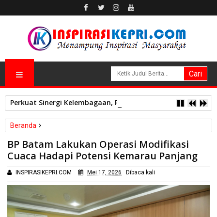
Perkuat Sinergi Kelembagaan, RSBP Batam dan BPOM Pasti
Beranda
Batam
Pemerintah
BP Batam Lakukan Operasi Modifikasi
BP Batam Lakukan Operasi Modifikasi Cuaca Hadapi Potensi
Cuaca Hadapi Potensi Kemarau Panjang
Kemarau Panjang
INSPIRASIKEPRI.COM
Mei 17, 2026
Dibaca
kali