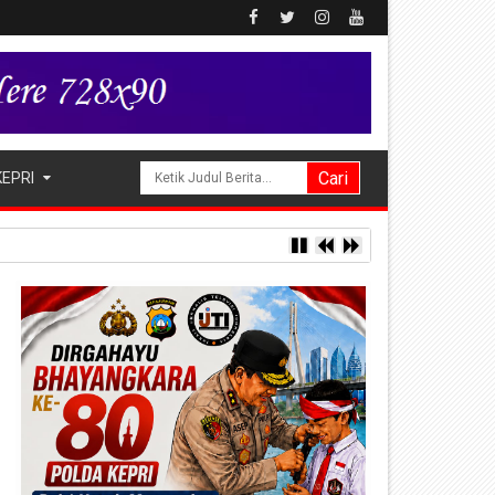
KEPRI
ng Alukme