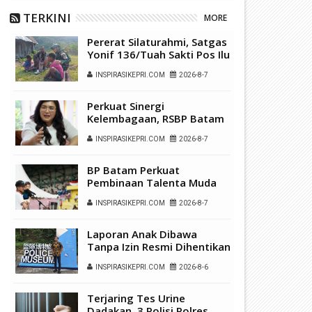
TERKINI
MORE
Pererat Silaturahmi, Satgas
Yonif 136/Tuah Sakti Pos Ilu
Gelar Anjangsana di
INSPIRASIKEPRI.COM
2026-8-7
Kampung Alukme
Perkuat Sinergi
Kelembagaan, RSBP Batam
dan BPOM Pastikan
INSPIRASIKEPRI.COM
2026-8-7
Pelayanan dan
Ketersediaan Obat Aman
BP Batam Perkuat
Pembinaan Talenta Muda
Lewat Batam Prime
INSPIRASIKEPRI.COM
2026-8-7
International Grassroot
Football Festival 2026
Laporan Anak Dibawa
Tanpa Izin Resmi Dihentikan
Polsek Lubuk Baja, Murni
INSPIRASIKEPRI.COM
2026-8-6
Sengketa Hak Asuh
Terjaring Tes Urine
Dadakan, 3 Polisi Polres