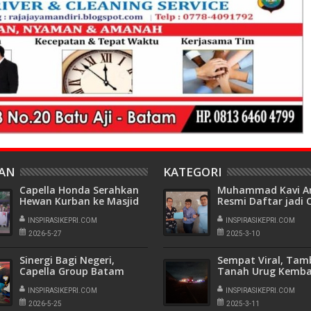
HAN
KATEGORI
Capella Honda Serahkan
Muhammad Kavi An
Hewan Kurban ke Masjid
Resmi Daftar jadi 
Al Multazam
Ketua PWI Batam
Tanjungpinang
INSPIRASIKEPRI.COM
INSPIRASIKEPRI.COM
2026-5-27
2025-3-10
Sinergi Bagi Negeri,
Sempat Viral, Ta
Capella Group Batam
Tanah Urug Kemba
Kumpulkan 62 Kantong
Beroperasi di Bela
Darah
INSPIRASIKEPRI.COM
KPLI-B3 Kabil
INSPIRASIKEPRI.COM
2026-5-25
2025-3-11