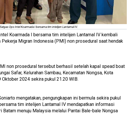
.
Satgas Ops Intel Koarmada I bersama tim intelijen Lantamal IV
ntel Koarmada I bersama tim intelijen Lantamal IV kembali
 Pekerja Migran Indonesia (PMI) non prosedural saat hendak
MI non prosedural tersebut berhasil setelah kapal spead boat
Sungai Safar, Kelurahan Sambau, Kecamatan Nongsa, Kota
9 Oktober 2024 sekira pukul 21.20 WIB.
oniarto mengatakan, pengungkapan ini bermula sekira pukul
bersama tim intelijen Lantamal IV mendapatkan informasi
ri Batam menuju Malaysia melalui Pantai Bale-bale Nongsa