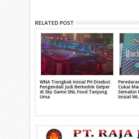
RELATED POST
g Tetapkan 2
WNA Tiongkok Inisial PH Disebut
Peredara
iman PMI Ilegal
Pengendali Judi Berkedok Gelper
Cukai Ma
di Sky Game SNL Food Tanjung
Semakin 
Uma
Inisial W