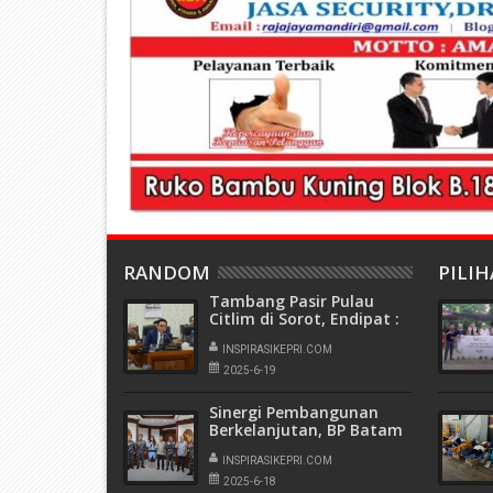
RANDOM
PILI
Tambang Pasir Pulau
Citlim di Sorot, Endipat :
Jangan Sampai Kepri
Hanya Jadi Tempat
INSPIRASIKEPRI.COM
Eksploitasi
2025-6-19
Sinergi Pembangunan
Berkelanjutan, BP Batam
dan Pushidrosal Sepakat
Tingkatkan Koordinasi
INSPIRASIKEPRI.COM
2025-6-18