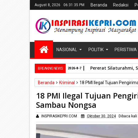
Beranda
Redaksi
P
August 8, 2026
06:31:36 PM
NASIONAL
POLITIK
PERISTIWA
Pererat Silaturahmi, 
BREAKING NEWS
2026-8-7
Beranda
Kriminal
18 PMI Ilegal Tujuan Pengiri
18 PMI Ilegal Tujuan Pengi
Sambau Nongsa
INSPIRASIKEPRI.COM
Oktober 30, 2024
Dibaca
kali