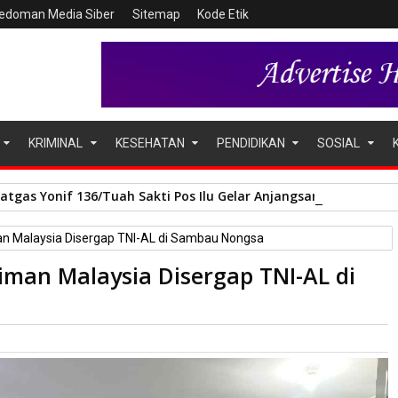
edoman Media Siber
Sitemap
Kode Etik
KRIMINAL
KESEHATAN
PENDIDIKAN
SOSIAL
Satgas Yonif 136/Tuah Sakti Pos Ilu Gelar Anjangsana di Kampu
man Malaysia Disergap TNI-AL di Sambau Nongsa
riman Malaysia Disergap TNI-AL di