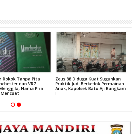
n Rokok Tanpa Pita
Zeus 88 Diduga Kuat Suguhkan
P
nchester dan VR7
Praktik Judi Berkedok Permainan
8
Menggila, Nama Pria
Anak, Kapolsek Batu Aji Bungkam
J
L Mencuat
!