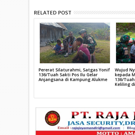
RELATED POST
Satgas Yonif
Pererat Silaturahmi, Satgas Yonif
Wujud Ny
laturahmi
136/Tuah Sakti Pos Ilu Gelar
kepada M
Kampung
Anjangsana di Kampung Alukme
136/Tuah
Keliling