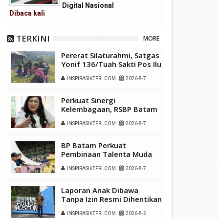
Digital Nasional
Dibaca
kali
TERKINI
MORE
Pererat Silaturahmi, Satgas
Yonif 136/Tuah Sakti Pos Ilu
Gelar Anjangsana di
INSPIRASIKEPRI.COM
2026-8-7
Kampung Alukme
Perkuat Sinergi
Kelembagaan, RSBP Batam
dan BPOM Pastikan
INSPIRASIKEPRI.COM
2026-8-7
Pelayanan dan
Ketersediaan Obat Aman
BP Batam Perkuat
Pembinaan Talenta Muda
Lewat Batam Prime
INSPIRASIKEPRI.COM
2026-8-7
International Grassroot
Football Festival 2026
Laporan Anak Dibawa
Tanpa Izin Resmi Dihentikan
Polsek Lubuk Baja, Murni
INSPIRASIKEPRI.COM
2026-8-6
Sengketa Hak Asuh