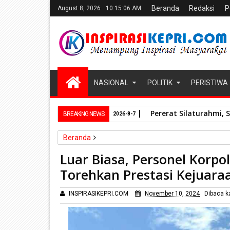
Beranda
Redaksi
P
August 8, 2026
10:15:08 AM
NASIONAL
POLITIK
PERISTIWA
Pererat Silaturahmi, 
BREAKING NEWS
2026-8-7
Beranda
Nasional
Luar Biasa, Personel Korpolairud Bahar
Luar Biasa, Personel Korpo
Torehkan Prestasi Kejuara
INSPIRASIKEPRI.COM
November 10, 2024
Dibaca
k