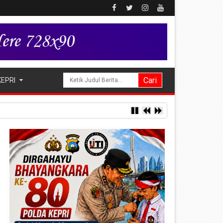
KEPRI
ng Alukme