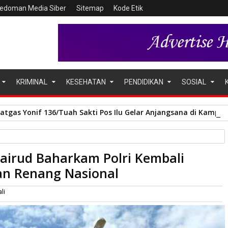
edoman Media Siber
Sitemap
Kode Etik
KRIMINAL
KESEHATAN
PENDIDIKAN
SOSIAL
Satgas Yonif 136/Tuah Sakti Pos Ilu Gelar Anjangsana di Kampu
kam Polri Kembali Torehkan Prestasi Kejuaraan Renang Nasional
lairud Baharkam Polri Kembali
an Renang Nasional
ali