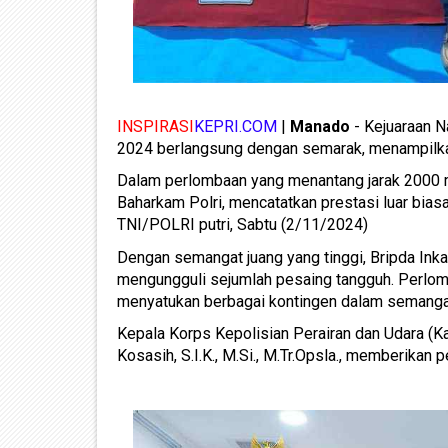
INSPIRASI
KEPRI.COM
|
Manado
- Kejuaraan 
2024 berlangsung dengan semarak, menampilkan t
Dalam perlombaan yang menantang jarak 2000 met
Baharkam Polri, mencatatkan prestasi luar bias
TNI/POLRI putri, Sabtu (2/11/2024)
Dengan semangat juang yang tinggi, Bripda In
mengungguli sejumlah pesaing tangguh. Perlomba
menyatukan berbagai kontingen dalam semangat
Kepala Korps Kepolisian Perairan dan Udara (K
Kosasih, S.I.K., M.Si., M.Tr.Opsla., memberikan