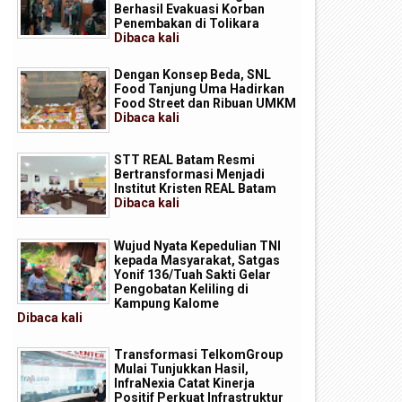
Berhasil Evakuasi Korban
Penembakan di Tolikara
Dibaca
kali
Dengan Konsep Beda, SNL
Food Tanjung Uma Hadirkan
Food Street dan Ribuan UMKM
Dibaca
kali
STT REAL Batam Resmi
Bertransformasi Menjadi
Institut Kristen REAL Batam
Dibaca
kali
Wujud Nyata Kepedulian TNI
kepada Masyarakat, Satgas
Yonif 136/Tuah Sakti Gelar
Pengobatan Keliling di
Kampung Kalome
Dibaca
kali
Transformasi TelkomGroup
Mulai Tunjukkan Hasil,
InfraNexia Catat Kinerja
Positif Perkuat Infrastruktur