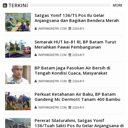
TERKINI
MORE
Satgas Yonif 136/TS Pos Ilu Gelar
Anjangsana dan Bagikan Bendera Merah
Putih di Kampung Lambo
INSPIRASIKEPRI.COM
2026-8-9
Semarak HUT ke-81 RI, BP Batam Turut
Meriahkan Pawai Pembangunan
INSPIRASIKEPRI.COM
2026-8-9
BP Batam Jaga Pasokan Air Bersih di
Tengah Kondisi Cuaca, Masyarakat
Diimbau Gunakan Air Secara Bijak
INSPIRASIKEPRI.COM
2026-8-9
Perkuat Ketahanan Air Baku, BP Batam
Gandeng Mc Dermott Tanam 400 Bambu
Betung di Bendungan Sei Nongsa
INSPIRASIKEPRI.COM
2026-8-9
Pererat Silaturahmi, Satgas Yonif
136/Tuah Sakti Pos Ilu Gelar Anjangsana di