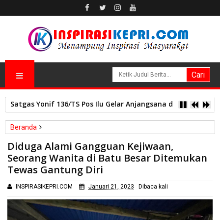
Satgas Yonif 136/TS Pos Ilu Gelar Anjangsana dan Bagikan
Beranda
Peristiwa
Diduga Alami Gangguan Kejiwaan,
Diduga Alami Gangguan Kejiwaan, Seorang Wanita di Batu Besar
Seorang Wanita di Batu Besar Ditemukan
Ditemukan Tewas Gantung Diri
Tewas Gantung Diri
INSPIRASIKEPRI.COM
Januari 21, 2023
Dibaca
kali