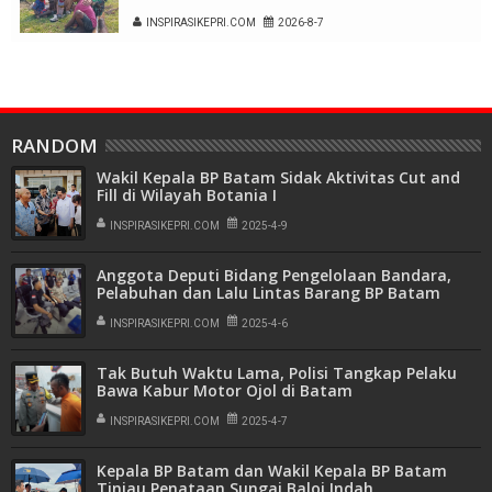
Kampung Alukme
INSPIRASIKEPRI.COM
2026-8-7
RANDOM
Wakil Kepala BP Batam Sidak Aktivitas Cut and
Fill di Wilayah Botania I
INSPIRASIKEPRI.COM
2025-4-9
Anggota Deputi Bidang Pengelolaan Bandara,
Pelabuhan dan Lalu Lintas Barang BP Batam
Tinjau Kesiapan Arus Balik di Terminal Ferry
Internasional Batam Centre
INSPIRASIKEPRI.COM
2025-4-6
Tak Butuh Waktu Lama, Polisi Tangkap Pelaku
Bawa Kabur Motor Ojol di Batam
INSPIRASIKEPRI.COM
2025-4-7
Kepala BP Batam dan Wakil Kepala BP Batam
Tinjau Penataan Sungai Baloi Indah