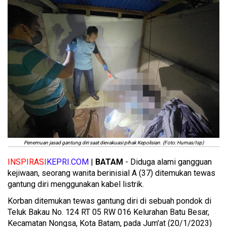
Penemuan jasad gantung diri saat dievakuasi pihak Kepolisian. (Foto: Humas/Isp)
INSPIRASI
KEPRI.COM
|
BATAM
- Diduga alami gangguan
kejiwaan, seorang wanita berinisial A (37) ditemukan tewas
gantung diri menggunakan kabel listrik.
Korban ditemukan tewas gantung diri di sebuah pondok di
Teluk Bakau No. 124 RT 05 RW 016 Kelurahan Batu Besar,
Kecamatan Nongsa, Kota Batam, pada Jum'at (20/1/2023)