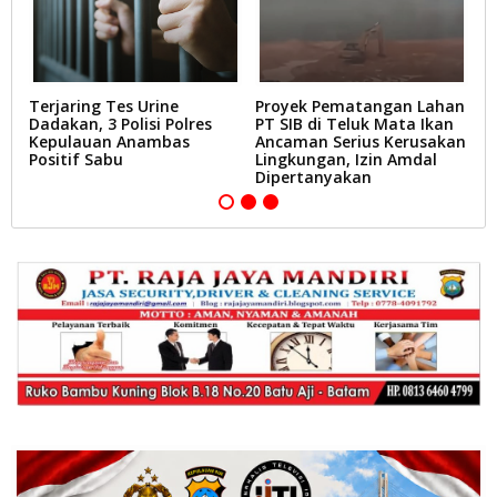
il
Terjaring Tes Urine
Proyek Pematangan Lahan
V
Dadakan, 3 Polisi Polres
PT SIB di Teluk Mata Ikan
B
di
Kepulauan Anambas
Ancaman Serius Kerusakan
V
Positif Sabu
Lingkungan, Izin Amdal
P
Dipertanyakan