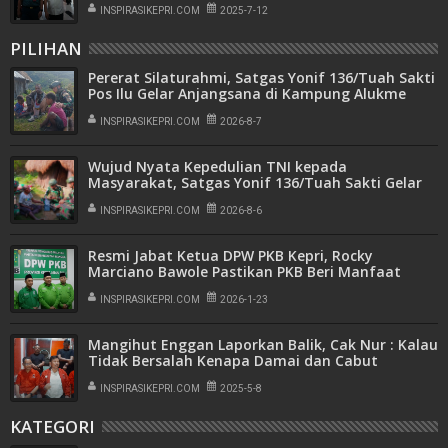
INSPIRASIKEPRI.COM
2025-7-12
PILIHAN
Pererat Silaturahmi, Satgas Yonif 136/Tuah Sakti
Pos Ilu Gelar Anjangsana di Kampung Alukme
INSPIRASIKEPRI.COM
2026-8-7
Wujud Nyata Kepedulian TNI kepada
Masyarakat, Satgas Yonif 136/Tuah Sakti Gelar
Pengobatan Keliling di Kampung Kalome
INSPIRASIKEPRI.COM
2026-8-6
Resmi Jabat Ketua DPW PKB Kepri, Rocky
Marciano Bawole Pastikan PKB Beri Manfaat
Nyata Bagi Masyarakat
INSPIRASIKEPRI.COM
2026-1-23
Mangihut Enggan Laporkan Balik, Cak Nur : Kalau
Tidak Bersalah Kenapa Damai dan Cabut
Laporan
INSPIRASIKEPRI.COM
2025-5-8
KATEGORI