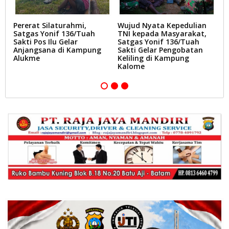
Pererat Silaturahmi,
Wujud Nyata Kepedulian
T
Satgas Yonif 136/Tuah
TNI kepada Masyarakat,
T
Sakti Pos Ilu Gelar
Satgas Yonif 136/Tuah
T
Anjangsana di Kampung
Sakti Gelar Pengobatan
I
Alukme
Keliling di Kampung
Po
Kalome
In
N