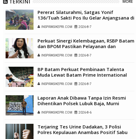
TERKINI
MORE
Pererat Silaturahmi, Satgas Yonif
136/Tuah Sakti Pos Ilu Gelar Anjangsana di
Kampung Alukme
INSPIRASIKEPRI.COM
2026-8-7
Perkuat Sinergi Kelembagaan, RSBP Batam
dan BPOM Pastikan Pelayanan dan
Ketersediaan Obat Aman
INSPIRASIKEPRI.COM
2026-8-7
BP Batam Perkuat Pembinaan Talenta
Muda Lewat Batam Prime International
Grassroot Football Festival 2026
INSPIRASIKEPRI.COM
2026-8-7
Laporan Anak Dibawa Tanpa Izin Resmi
Dihentikan Polsek Lubuk Baja, Murni
Sengketa Hak Asuh
INSPIRASIKEPRI.COM
2026-8-6
Terjaring Tes Urine Dadakan, 3 Polisi
Polres Kepulauan Anambas Positif Sabu